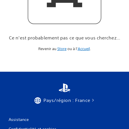
u
e
v
o
u
s
c
Ce n'est probablement pas ce que vous cherchez...
h
e
Revenir au
Store
ou à l’
Accueil
.
r
c
h
e
z
.
.
.
Pays/région : France
Assistance
Confidentialité et cookies