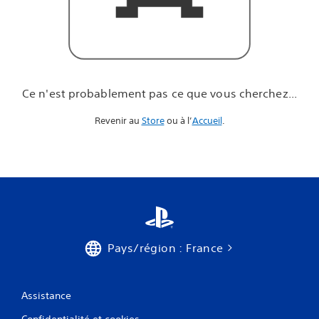
u
e
v
o
u
s
c
Ce n'est probablement pas ce que vous cherchez...
h
e
Revenir au
Store
ou à l’
Accueil
.
r
c
h
e
z
.
.
.
Pays/région : France
Assistance
Confidentialité et cookies