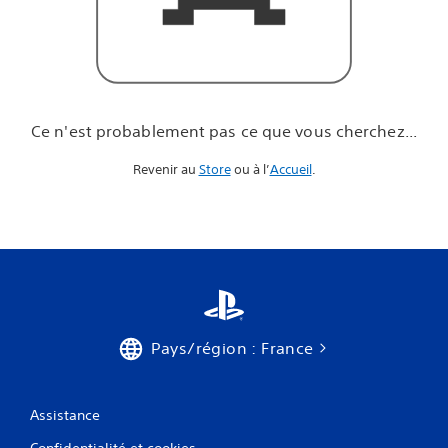
u
e
v
o
u
s
c
Ce n'est probablement pas ce que vous cherchez...
h
e
Revenir au
Store
ou à l’
Accueil
.
r
c
h
e
z
.
.
.
Pays/région : France
Assistance
Confidentialité et cookies