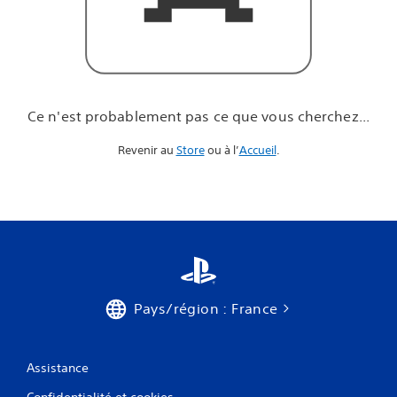
u
e
v
o
u
s
c
Ce n'est probablement pas ce que vous cherchez...
h
e
Revenir au
Store
ou à l’
Accueil
.
r
c
h
e
z
.
.
.
Pays/région : France
Assistance
Confidentialité et cookies