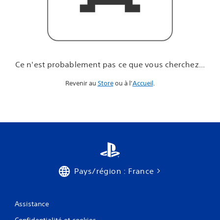
u
e
v
o
u
s
c
Ce n'est probablement pas ce que vous cherchez...
h
e
Revenir au
Store
ou à l’
Accueil
.
r
c
h
e
z
.
.
.
Pays/région : France
Assistance
Confidentialité et cookies