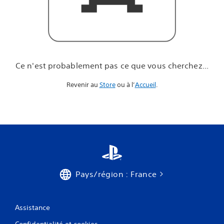
u
e
v
o
u
s
c
Ce n'est probablement pas ce que vous cherchez...
h
e
Revenir au
Store
ou à l’
Accueil
.
r
c
h
e
z
.
.
.
Pays/région : France
Assistance
Confidentialité et cookies