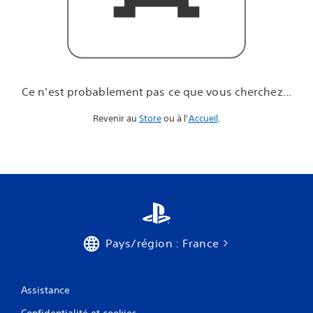
u
e
v
o
u
s
c
Ce n'est probablement pas ce que vous cherchez...
h
e
Revenir au
Store
ou à l’
Accueil
.
r
c
h
e
z
.
.
.
Pays/région : France
Assistance
Confidentialité et cookies