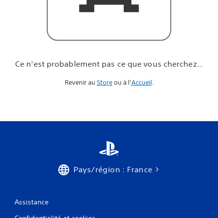
u
e
v
o
u
s
c
Ce n'est probablement pas ce que vous cherchez...
h
e
Revenir au
Store
ou à l’
Accueil
.
r
c
h
e
z
.
.
.
Pays/région : France
Assistance
Confidentialité et cookies