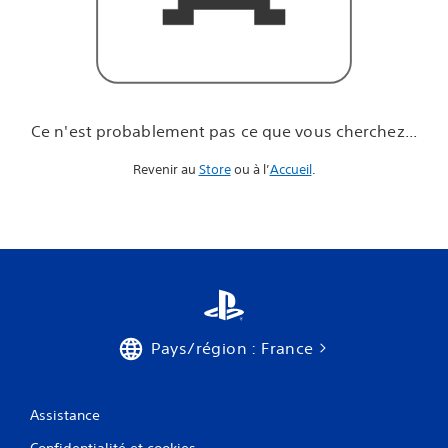
u
e
v
o
u
s
c
Ce n'est probablement pas ce que vous cherchez...
h
e
Revenir au
Store
ou à l’
Accueil
.
r
c
h
e
z
.
.
.
Pays/région : France
Assistance
Confidentialité et cookies