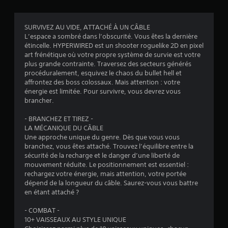
s
SURVIVEZ AU VIDE, ATTACHÉ À UN CÂBLE
L’espace a sombré dans l’obscurité. Vous êtes la dernière
:
étincelle. HYPERWIRED est un shooter roguelike 2D en pixel
art frénétique où votre propre système de survie est votre
3
plus grande contrainte. Traversez des secteurs générés
procéduralement, esquivez le chaos du bullet hell et
.
affrontez des boss colossaux. Mais attention : votre
énergie est limitée. Pour survivre, vous devrez vous
8
brancher.
5
- BRANCHEZ ET TIREZ -
LA MÉCANIQUE DU CÂBLE
Une approche unique du genre. Dès que vous vous
branchez, vous êtes attaché. Trouvez l’équilibre entre la
é
sécurité de la recharge et le danger d’une liberté de
mouvement réduite. Le positionnement est essentiel :
t
rechargez votre énergie, mais attention, votre portée
dépend de la longueur du câble. Saurez-vous vous battre
o
en étant attaché ?
- COMBAT -
i
10+ VAISSEAUX AU STYLE UNIQUE