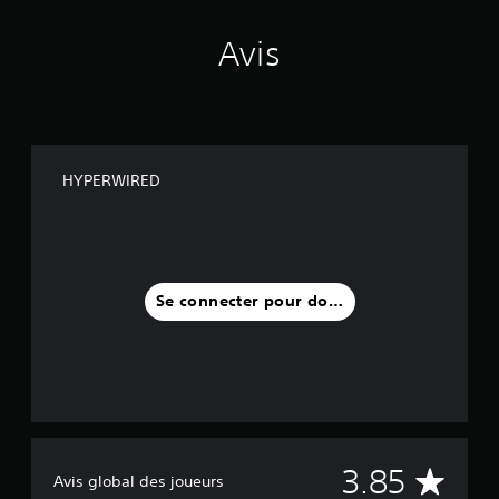
Avis
HYPERWIRED
Se connecter pour donner un avis
M
3.85
Avis global des joueurs