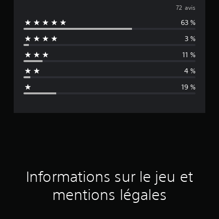
o
72 avis
63 %
y
3 %
e
11 %
n
4 %
n
19 %
e
d
e
s
a
Informations sur le jeu et
v
mentions légales
i