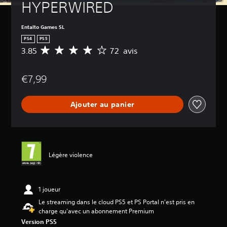
HYPERWIRED
Entalto Games SL
PS4
PS5
3.85
72 avis
M
o
y
€7,99
e
n
n
Ajouter au panier
e
d
e
s
a
v
Légère violence
i
s
:
1 joueur
3
Le streaming dans le cloud PS5 et PS Portal n'est pris en
.
charge qu'avec un abonnement Premium
8
Version PS5
5