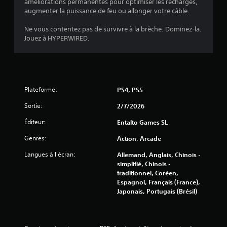
v
améliorations permanentes pour optimiser les recharges,
augmenter la puissance de feu ou allonger votre câble.
i
Ne vous contentez pas de survivre à la brèche. Dominez-la.
s
Jouez à HYPERWIRED.
)
Plateforme:
PS4, PS5
Sortie:
2/7/2026
Éditeur:
Entalto Games SL
Genres:
Action, Arcade
Langues à l'écran:
Allemand, Anglais, Chinois -
simplifié, Chinois -
traditionnel, Coréen,
Espagnol, Français (France),
Japonais, Portugais (Brésil)