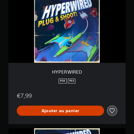
Y
P
E
R
W
I
R
E
D
HYPERWIRED
PS4
PS5
€7,99
Ajouter au panier
H