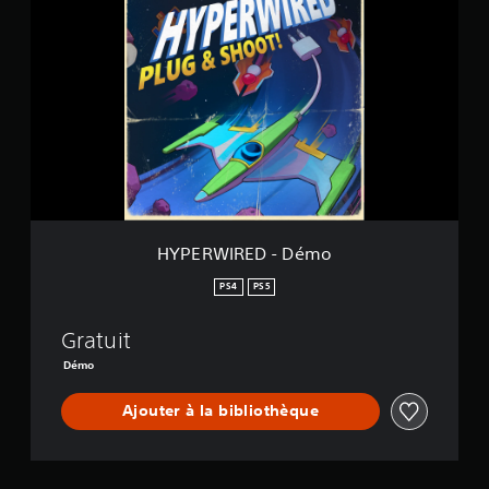
Y
P
E
R
W
I
R
E
D
-
D
é
m
HYPERWIRED - Démo
o
PS4
PS5
Gratuit
Démo
Ajouter à la bibliothèque