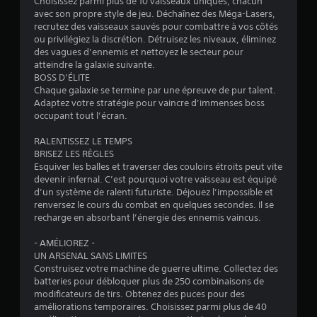
Choisissez parmi plus de 10 vaisseaux uniques, chacun
l
avec son propre style de jeu. Déchaînez des Méga-Lasers,
recrutez des vaisseaux sauvés pour combattre à vos côtés
e
ou privilégiez la discrétion. Détruisez les niveaux, éliminez
des vagues d’ennemis et nettoyez le secteur pour
s
atteindre la galaxie suivante.
BOSS D’ÉLITE
s
Chaque galaxie se termine par une épreuve de pur talent.
Adaptez votre stratégie pour vaincre d’immenses boss
u
occupant tout l’écran.
r
RALENTISSEZ LE TEMPS
BRISEZ LES RÈGLES
5
Esquiver les balles et traverser des couloirs étroits peut vite
devenir infernal. C’est pourquoi votre vaisseau est équipé
(
d’un système de ralenti futuriste. Déjouez l’impossible et
renversez le cours du combat en quelques secondes. Il se
7
recharge en absorbant l’énergie des ennemis vaincus.
2
- AMÉLIOREZ -
UN ARSENAL SANS LIMITES
Construisez votre machine de guerre ultime. Collectez des
batteries pour débloquer plus de 250 combinaisons de
a
modificateurs de tirs. Obtenez des puces pour des
améliorations temporaires. Choisissez parmi plus de 40