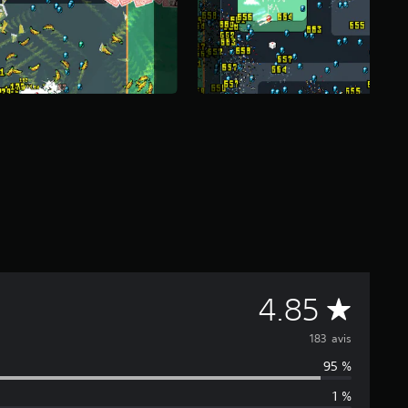
M
4.85
o
183 avis
95 %
y
1 %