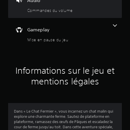
Audio
4
Commandes du volume
.
3
Gameplay
Mise en pause du jeu
3
é
Informations sur le jeu et
t
mentions légales
o
i
l
Dans « Le Chat Fermier », vous incarnez un chat malin qui
e
explore une charmante ferme. Sautez de plateforme en
plateforme, ramassez des œufs de Pâques et escaladez la
s
cour de ferme jusqu'au toit. Dans cette aventure spéciale,