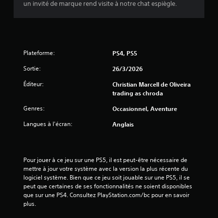
un invité de marque rend visite à notre chat espiègle.
s
u
r
Plateforme:
PS4, PS5
5
Sortie:
26/3/2026
(
Éditeur:
Christian Marcell de Oliveira
trading as chroda
3
Genres:
Occasionnel, Aventure
6
Langues à l'écran:
Anglais
a
Pour jouer à ce jeu sur une PS5, il est peut-être nécessaire de 
mettre à jour votre système avec la version la plus récente du 
v
logiciel système. Bien que ce jeu soit jouable sur une PS5, il se 
peut que certaines de ses fonctionnalités ne soient disponibles 
i
que sur une PS4. Consultez PlayStation.com/bc pour en savoir 
plus.
s