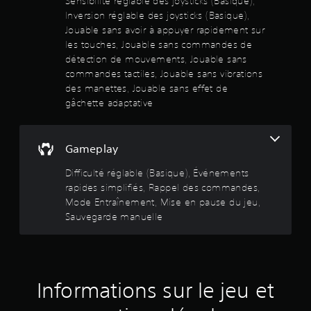
Sensibilité réglable des joysticks (Basique),
l
i
h
t
-
i
Inversion réglable des joysticks (Basique),
s
l
a
p
t
f
Jouable sans avoir à appuyer rapidement sur
e
u
r
i
i
les touches, Jouable sans commandes de
u
m
t
o
t
é
e
détection de mouvements, Jouable sans
-
p
r
s
n
r
commandes tactiles, Jouable sans vibrations
p
o
e
t
a
s
V
des manettes, Jouable sans effet de
.
s
5
r
é
o
gâchette adaptative
a
l
e
u
(
e
g
s
s
C
u
.
p
r
o
4
Gameplay
r
o
a
n
.
u
n
f
S
Difficulté réglable (Basique), Événements
4
v
d
o
e
rapides simplifiés, Rappel des commandes,
e
A
i
r
n
z
Mode Entraînement, Mise en pause du jeu,
u
s
t
s
r
Sauvegarde manuelle
d
L
é
a
v
i
i
a
d
i
b
o
p
u
v
s
i
o
i
3
u
l
l
r
i
D
e
i
Informations sur le jeu et
i
e
V
l
t
c
l
s
o
(
é