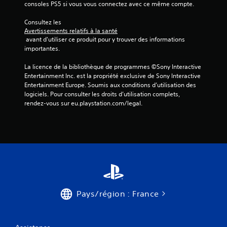
l
t
s
consoles PS5 si vous vous connectez avec ce même compte.
a
e
e
u
o
n
s
s
r
ù
Consultez les 
t
o
m
e
v
Avertissements relatifs à la santé
d
n
o
.
o
 avant d'utiliser ce produit pour y trouver des informations 
e
t
u
u
importantes.
r
o
v
s
é
u
L
e
d
La licence de la bibliothèque de programmes ©Sony Interactive 
g
t
é
m
e
Entertainment Inc. est la propriété exclusive de Sony Interactive 
l
a
g
e
v
Entertainment Europe. Soumis aux conditions d’utilisation des 
e
u
e
n
e
logiciels. Pour consulter les droits d’utilisation complets, 
r
t
t
z
rendez-vous sur eu.playstation.com/legal.
n
l
o
s
r
d
a
u
e
é
e
s
r
t
p
e
s
d
l
o
n
(
e
e
n
s
v
B
s
d
i
o
a
e
r
b
u
s
f
e
i
s
i
f
à
l
.
Pays/région : France
e
d
q
i
t
e
u
t
s
s
L
e
é
d
i
e
v
)