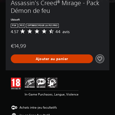
t
Assassin's Creed® Mirage - Pack 
s
n
a
o
p
p
e
s
u
Démon de feu
a
o
s
t
i
s
u
l
t
q
n
Ubisoft
v
e
e
u
é
e
s
PS4
PS5
OPTIMISÉ POUR LA PS5 PRO
s
e
c
z
d
4.57
44 avis
M
e
(
)
d
i
o
s
B
é
V
a
y
s
a
s
o
l
€14,99
e
a
a
s
u
o
n
i
c
s
i
g
n
r
t
p
u
q
Ajouter au panier
e
e
i
o
e
u
d
d
v
u
s
e
e
e
e
v
p
s
)
c
r
e
a
a
o
l
V
z
r
v
m
e
o
r
l
i
p
s
u
é
é
s
r
o
s
In-Game Purchases, Langue, Violence
d
s
e
n
p
u
d
:
n
d
o
i
u
4
d
Achats intra-jeu facultatifs
e
u
r
j
.
r
c
v
e
e
5