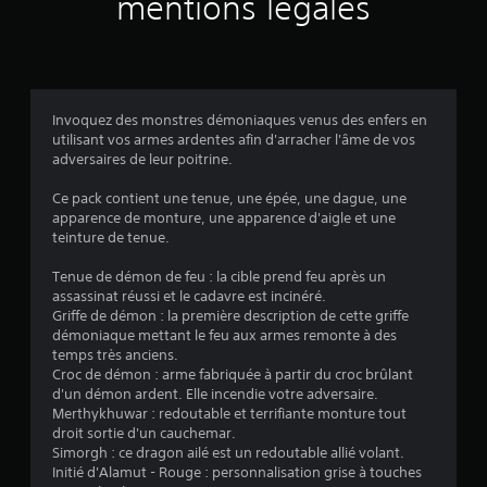
mentions légales
e
e
u
B
r
d
n
)
s
a
é
e
i
p
s
v
s
g
o
s
e
i
l
u
o
a
q
a
v
u
u
Invoquez des monstres démoniaques venus des enfers en
u
b
e
s
d
utilisant vos armes ardentes afin d'arracher l'âme de vos
e
l
z
-
e
adversaires de leur poitrine.
p
)
e
t
d
a
d
P
i
i
Ce pack contient une tenue, une épée, une dague, une
r
e
e
t
f
apparence de monture, une apparence d'aigle et une
a
s
n
r
f
teinture de tenue.
m
d
e
i
j
é
a
s
c
Tenue de démon de feu : la cible prend feu après un
o
t
n
e
u
assassinat réussi et le cadavre est incinéré.
y
r
t
s
l
Griffe de démon : la première description de cette griffe
s
e
q
t
t
démoniaque mettant le feu aux armes remonte à des
t
r
u
a
é
temps très anciens.
l
i
e
g
p
Croc de démon : arme fabriquée à partir du croc brûlant
a
c
v
r
o
d'un démon ardent. Elle incendie votre adversaire.
s
k
o
a
u
Merthykhuwar : redoutable et terrifiante monture tout
o
s
u
n
r
droit sortie d'un cauchemar.
r
s
d
l
(
Simorgh : ce dragon ailé est un redoutable allié volant.
t
j
i
e
Initié d'Alamut - Rouge : personnalisation grise à touches
B
i