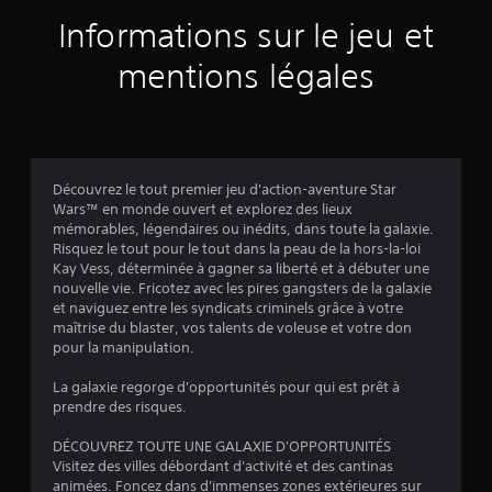
e
r
k
u
o
u
a
s
Informations sur le jeu et
n
n
a
v
s
t
a
s
p
o
mentions légales
t
e
v
p
u
e
m
v
i
a
s
p
é
s
r
s
s
i
l
u
a
o
i
e
e
i
n
m
s
l
v
s
t
p
Découvrez le tout premier jeu d'action-aventure Star
l
s
é
p
a
Wars™ en monde ouvert et explorez des lieux
)
e
e
r
L
r
mémorables, légendaires ou inédits, dans toute la galaxie.
s
n
o
e
t
Risquez le tout pour le tout dans la peau de la hors-la-loi
e
t
p
s
i
Kay Vess, déterminée à gagner sa liberté et à débuter une
t
d
o
p
)
nouvelle vie. Fricotez avec les pires gangsters de la galaxie
t
a
s
e
.
et naviguez entre les syndicats criminels grâce à votre
e
n
é
r
maîtrise du blaster, vos talents de voleuse et votre don
x
s
e
s
pour la manipulation.
t
l
V
s
o
u
e
.
i
n
La galaxie regorge d'opportunités pour qui est prêt à
e
s
t
n
prendre des risques.
l
l
a
e
J
l
é
g
DÉCOUVREZ TOUTE UNE GALAXIE D'OPPORTUNITÉS
s
e
o
g
e
Visitez des villes débordant d'activité et des cantinas
s
s
e
u
s
animées. Foncez dans d'immenses zones extérieures sur