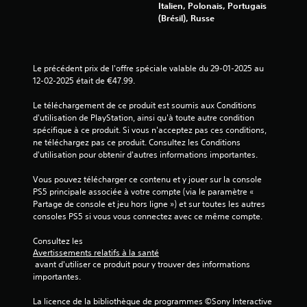
p
Italien, Polonais, Portugais
o
e
s
é
(Brésil), Russe
u
n
o
r
s
t
n
i
p
p
t
o
o
l
p
d
Le précédent prix de l'offre spéciale valable du 29-01-2025 au 
u
u
r
e
12-02-2025 était de €47.99.
v
s
é
d
e
n
s
o
Le téléchargement de ce produit est soumis aux Conditions 
z
e
e
n
d'utilisation de PlayStation, ainsi qu'à toute autre condition 
j
t
n
n
spécifique à ce produit. Si vous n'acceptez pas ces conditions, 
o
t
t
é
ne téléchargez pas ce produit. Consultez les Conditions 
u
e
é
e
d'utilisation pour obtenir d'autres informations importantes.
e
m
e
o
r
e
s
u
Vous pouvez télécharger ce contenu et y jouer sur la console 
a
n
d
u
PS5 principale associée à votre compte (via le paramètre « 
u
t
e
n
Partage de console et jeu hors ligne ») et sur toutes les autres 
j
d
m
i
consoles PS5 si vous vous connectez avec ce même compte.
e
e
a
q
u
l
n
u
Consultez les 
e
'
i
e
Avertissements relatifs à la santé
t
e
è
m
 avant d'utiliser ce produit pour y trouver des informations 
n
n
r
e
importantes.
a
v
e
n
v
i
à
t
La licence de la bibliothèque de programmes ©Sony Interactive 
i
r