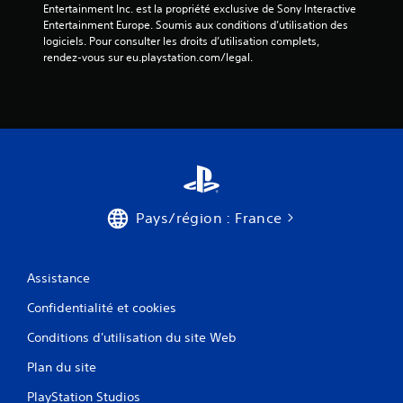
f
l
Entertainment Inc. est la propriété exclusive de Sony Interactive 
g
o
a
o
Entertainment Europe. Soumis aux conditions d’utilisation des 
u
n
c
r
logiciels. Pour consulter les droits d’utilisation complets, 
e
n
i
s
rendez-vous sur eu.playstation.com/legal.
r
e
l
d
d
m
i
'
a
e
t
a
n
n
e
c
s
t
r
t
l
q
l
i
e
u
a
o
s
i
l
n
m
l
e
s
e
e
c
s
Pays/région : France
n
s
t
p
u
e
u
é
s
n
r
c
s
t
e
Assistance
i
a
o
.
f
n
u
Confidentialité et cookies
i
s
r
q
L
d
Conditions d'utilisation du site Web
e
u
é
e
.
e
Plan du site
v
g
s
o
e
.
PlayStation Studios
C
i