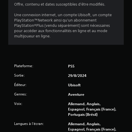
e
g
s
Offre, contenu et dates susceptibles d'être modifiés.
p
z
e
e
r
i
n
t
Une connexion internet, un compte Ubisoft, un compte
a
d
d
a
PlayStation™Network ainsi qu'un abonnement
l
e
e
u
PlayStation®Plus (vendu séparément) sont nécessaires
e
m
s
t
pour accéder aux fonctionnalités en ligne et au mode
n
e
r
é
multijoueur en ligne.
t
n
e
p
i
s
t
u
r
é
s
l
r
l
u
e
é
é
j
r
e
Plateforme:
PS5
m
e
l
s
e
u
Sortie:
29/8/2024
e
n
L
p
s
t
e
Éditeur:
e
Ubisoft
t
s
s
n
o
s
Genres:
l
Aventure
d
e
u
é
a
Voix:
Allemand, Anglais,
d
g
c
n
Espagnol, Français (France),
é
e
h
t
Portugais (Brésil)
t
n
u
e
a
d
n
s
Langues à l'écran:
Allemand, Anglais,
c
e
e
Espagnol, Français (France),
V
h
s