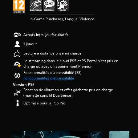
s
h
e
l
u
o
a
z
a
é
t
u
q
r
d
t
e
s
In-Game Purchases, Langue, Violence
u
e
i
o
(
-
e
c
f
i
H
t
s
o
f
l
U
i
Achats intra-jeu facultatifs
o
n
i
e
D
t
r
f
c
s
)
1 joueur
r
t
i
u
s
e
e
i
g
Lecture à distance prise en charge
l
u
s
s
e
u
t
r
t
Le streaming dans le cloud PS5 et PS Portal n'est pris en
c
a
r
é
5
p
charge qu'avec un abonnement Premium
a
u
e
g
(
r
r
Fonctionnalités d'accessibilité (33)
d
r
l
3
é
c
Fonctionnalités d'accessibilité
i
l
o
3
s
e
Version PS5
o
e
b
e
j
Fonction de vibration et effet gâchette pris en charge
.
s
a
K
n
e
(manette sans fil DualSense)
c
l
t
u
o
Optimisé pour la PS5 Pro
e
a
é
n
A
m
d
v
d
e
u
m
u
i
e
c
d
a
j
s
m
o
i
n
e
)
a
m
d
o
u
n
p
e
e
m
i