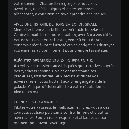
e
s
n
a
,
votre speeder. Chaque lieu regorge de nouvelles
u
d
d
b
e
aventures, de défis uniques et de récompenses
r
e
u
l
n
alléchantes, à condition de savoir prendre des risques.
l
s
j
n
e
e
d
e
e
VIVEZ UNE HISTOIRE DE HORS-LA-LOI ORIGINALE
s
g
u
u
m
Menez l'existence sur le fil d'une véritable hors-la-loi.
a
a
r
i
(
Gardez la maîtrise en toute situation, avec Nix à vos côtés :
n
m
a
s
battez-vous avec votre blaster, venez à bout de vos
B
e
s
n
,
ennemis grâce à votre furtivité et vos gadgets ou distrayez
a
p
t
a
o
vos ennemis au bon moment pour prendre l'avantage.
s
l
l
v
b
a
i
e
o
j
EXÉCUTEZ DES MISSIONS AUX LOURDS ENJEUX
y
g
q
i
e
Acceptez des missions aussi risquées que lucratives auprès
.
a
u
t
r
des syndicats criminels. Volez des marchandises
m
e
s
précieuses, infiltrez des lieux secrets et dupez vos
à
e
)
i
adversaires en vous frottant aux pires gangsters de la
a
p
n
galaxie. Chaque décision affectera votre réputation, en
V
p
l
t
bien ou en mal.
o
p
a
e
u
y
u
r
PRENEZ LES COMMANDES
s
.
y
a
Pilotez votre vaisseau, le Trailblazer, et livrez-vous à des
p
e
c
combats spatiaux palpitants contre l'Empire et d'autres
o
r
t
adversaires. Pourchassez, esquivez et attaquez au bon
L
u
i
r
moment pour avoir l'avantage.
é
v
f
a