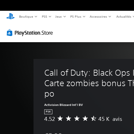
Boutique
PS5
Jeux
PS Plus
Accessoires
Actualités
Call of Duty: Black Ops II
Carte zombies bonus T
po
Activision Blizzard Int'l BV
PS4
4.52
45 K avis
M
o
y