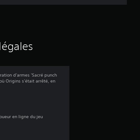
e
d
e
s
légales
a
v
ration d'armes 'Sacré punch
où Origins s'était arrêté, en
i
s
oueur en ligne du jeu
:
4