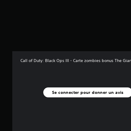
s
s
u
r
5
(
4
5
K
Call of Duty: Black Ops III - Carte zombies bonus The Gia
a
v
i
s
)
Se connecter pour donner un avis