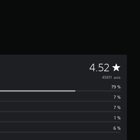
M
4.52
o
45611 avis
79 %
y
7 %
e
7 %
n
1 %
6 %
n