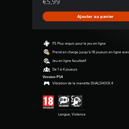
€5,99
e
n
n
Ajouter au panier
e
d
e
s
a
PS Plus requis pour le jeu en ligne
v
i
Prend en charge jusqu'à 18 joueurs en ligne ave
s
Jeu en ligne facultatif
:
De 1 à 4 joueurs
4
Version PS4
.
Vibration de la manette DUALSHOCK 4
5
2
é
t
o
Langue, Violence
i
l
e