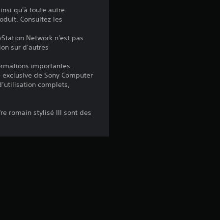
insi qu'à toute autre
.
oduit. Consultez les
5
yStation Network n'est pas
ion sur d'autres
2
formations importantes.
é exclusive de Sony Computer
d’utilisation complets,
é
e romain stylisé III sont des
t
o
i
l
e