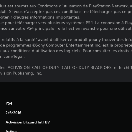
it est soumis aux Conditions d'utilisation de PlayStation Network, a
duit. Si vous n'acceptez pas ces conditions, ne téléchargez pas ce pr
 obtenir d'autres informations importantes.
ue pour télécharger vers plusieurs systèmes PS4. La connexion à Pla
ence sur votre PS4 principale ; elle l'est en revanche pour une utilisat
relatifs à la santé" avant d'utiliser ce produit pour y trouver des in
e de programmes ©Sony Computer Entertainment Inc. est la propriét
ux conditions d’utilisation des logiciels. Pour consulter les droits 
on.com/legal.
 Inc. ACTIVISION, CALL OF DUTY, CALL OF DUTY BLACK OPS, et le chiffr
ision Publishing, Inc.
PS4
2/6/2016
Activision Blizzard Int'l BV
Action