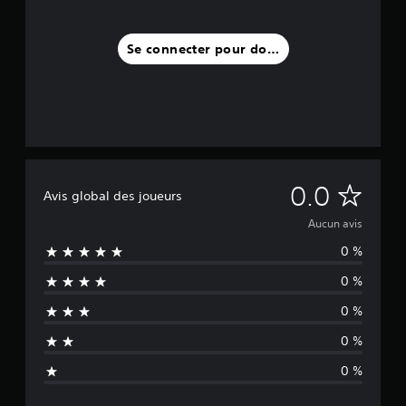
Se connecter pour donner un avis
A
0.0
Avis global des joueurs
u
Aucun avis
0 %
c
0 %
u
0 %
n
0 %
a
0 %
v