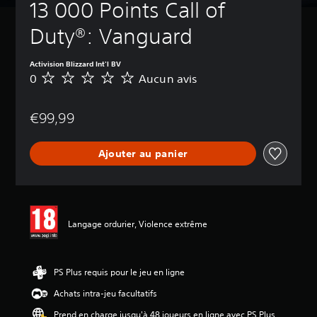
13 000 Points Call of 
Duty®: Vanguard
Activision Blizzard Int'l BV
0
Aucun avis
A
u
c
€99,99
u
n
a
Ajouter au panier
v
i
s
Langage ordurier, Violence extrême
PS Plus requis pour le jeu en ligne
Achats intra-jeu facultatifs
Prend en charge jusqu'à 48 joueurs en ligne avec PS Plus