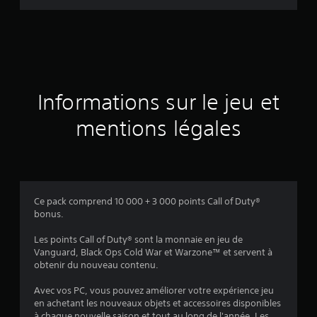
i
s
Informations sur le jeu et
mentions légales
Ce pack comprend 10 000 + 3 000 points Call of Duty®
bonus.
Les points Call of Duty® sont la monnaie en jeu de
Vanguard, Black Ops Cold War et Warzone™ et servent à
obtenir du nouveau contenu.
Avec vos PC, vous pouvez améliorer votre expérience jeu
en achetant les nouveaux objets et accessoires disponibles
à chaque nouvelle saison et tout au long de l'année. Les