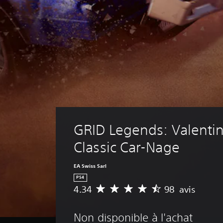
GRID Legends: Valentin
Classic Car-Nage
EA Swiss Sarl
PS4
4.34
98 avis
M
o
y
Non disponible à l'achat
e