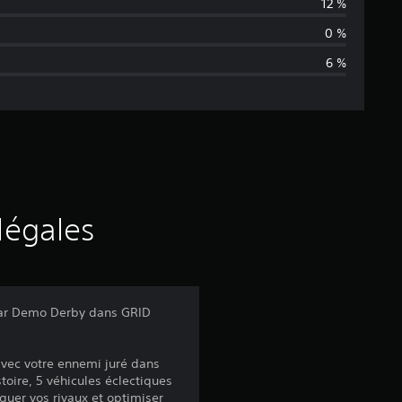
e
12 %
n
0 %
6 %
n
e
d
e
s
légales
a
v
 par Demo Derby dans GRID
i
avec votre ennemi juré dans
s
oire, 5 véhicules éclectiques
rguer vos rivaux et optimiser