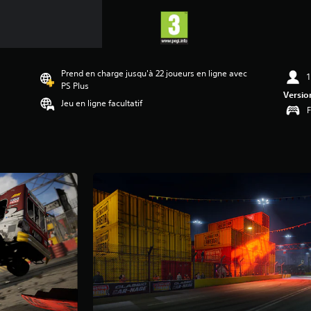
Prend en charge jusqu'à 22 joueurs en ligne avec
1
PS Plus
Versio
Jeu en ligne facultatif
F