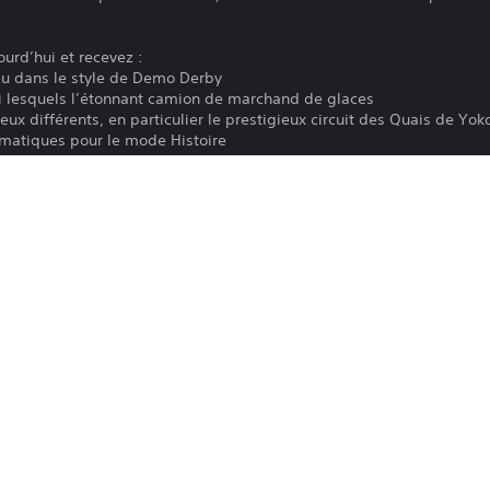
urd’hui et recevez :
eu dans le style de Demo Derby
i lesquels l’étonnant camion de marchand de glaces
ieux différents, en particulier le prestigieux circuit des Quais de Y
ématiques pour le mode Histoire
re
des bannières inédites
n invitant vos amis à jouer gratuitement au contenu du pack.*
Le téléchargement de ce produit est sou
PS4
PlayStation, ainsi qu'à toute autre condi
vous n'acceptez pas ces conditions, ne 
16/6/2022
Consultez les Conditions d'utilisation p
EA Swiss Sarl
importantes.
Pilotage/Courses
Frais de licence à usage unique pour té
PS4. La connexion à PlayStation n'est pa
licence sur votre PS4 principale ; elle l'