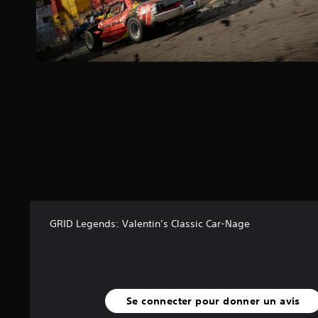
s
u
r
5
(
9
8
a
v
i
s
)
GRID Legends: Valentin’s Classic Car-Nage
Se connecter pour donner un avis