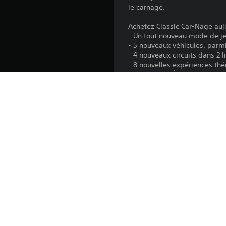
le carnage.
Achetez Classic Car-Nage aujo
- Un tout nouveau mode de j
- 5 nouveaux véhicules, parm
- 4 nouveaux circuits dans 2 l
- 8 nouvelles expériences th
- 3 nouvelles Épreuves Carriè
- Des livrées, des icônes et 
Semez le chaos sur la piste e
Plateforme:
Sortie:
Éditeur:
Genres: