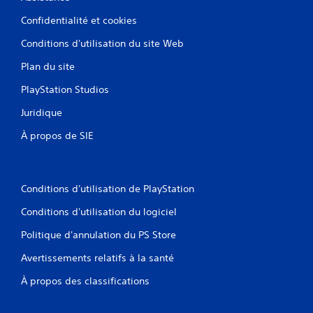
o
s
m
Confidentialité et cookies
m
m
a
a
Conditions d'utilisation du site Web
n
n
e
Plan du site
d
t
e
t
PlayStation Studios
s
e
d
Juridique
s
e
.
d
À propos de SIE
é
t
I
e
n
c
d
Conditions d'utilisation de PlayStation
t
i
i
Conditions d'utilisation du logiciel
c
o
a
n
Politique d'annulation du PS Store
t
d
e
e
Avertissements relatifs à la santé
m
u
À propos des classifications
o
r
u
s
v
a