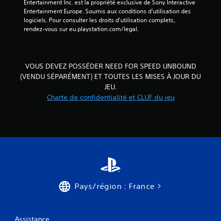
Entertainment Inc. est la propriété exclusive de Sony Interactive 
o
e
e
Entertainment Europe. Soumis aux conditions d’utilisation des 
u
l
s
logiciels. Pour consulter les droits d’utilisation complets, 
e
l
o
rendez-vous sur eu.playstation.com/legal.
r
e
n
a
m
t
u
e
o
j
n
u
e
VOUS DEVEZ POSSÉDER NEED FOR SPEED UNBOUND
t
t
u
(VENDU SÉPARÉMENT) ET TOUTES LES MISES À JOUR DU
o
a
s
JEU.
u
u
a
p
t
Charte de confidentialité et CLUF du jeu
n
a
o
s
r
u
u
v
r
t
i
d
i
b
e
l
r
v
i
a
o
s
t
u
e
i
s
r
o
.
Pays/région : France
l
n
e
s
s
d
c
Assistance
e