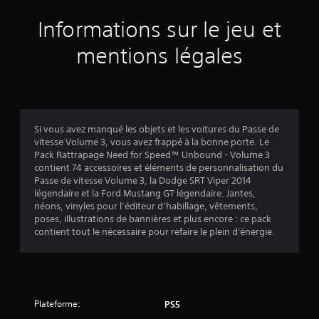
e
e
u
u
n
s
c
s
Informations sur le jeu et
a
d
d
s
t
p
u
i
u
c
o
mentions légales
v
j
r
o
o
u
e
e
m
L
v
i
u
.
m
e
e
à
s
z
a
s
t
i
p
n
o
n
a
d
)
u
Si vous avez manqué les objets et les voitures du Passe de
f
r
e
t
vitesse Volume 3, vous avez frappé à la bonne porte. Le
o
a
m
Pack Rattrapage Need for Speed™ Unbound - Volume 3
s
r
m
o
contient 74 accessoires et éléments de personnalisation du
d
m
é
m
Passe de vitesse Volume 3, la Dodge SRT Viper 2014
e
a
t
e
légendaire et la Ford Mustang GT légendaire. Jantes,
d
t
r
n
néons, vinyles pour l’éditeur d’habillage, vêtements,
é
i
e
t
poses, illustrations de bannières et plus encore : ce pack
o
r
t
.
contient tout le nécessaire pour refaire le plein d'énergie.
n
l
e
s
a
c
a
s
t
u
o
i
d
r
o
i
t
Plateforme:
PS5
n
o
i