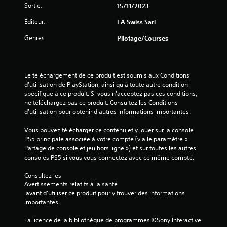
d
Sortie:
15/11/2023
s
e
e
o
a
Éditeur:
EA Swiss Sarl
n
u
m
t
d
o
Genres:
Pilotage/Courses
é
i
u
g
o
v
a
d
e
l
e
Le téléchargement de ce produit est soumis aux Conditions 
m
e
m
d'utilisation de PlayStation, ainsi qu'à toute autre condition 
e
m
a
spécifique à ce produit. Si vous n'acceptez pas ces conditions, 
n
e
n
ne téléchargez pas ce produit. Consultez les Conditions 
t
n
i
d'utilisation pour obtenir d'autres informations importantes.
t
è
s
f
r
V
Vous pouvez télécharger ce contenu et y jouer sur la console 
o
e
o
PS5 principale associée à votre compte (via le paramètre « 
u
à
u
Partage de console et jeu hors ligne ») et sur toutes les autres 
r
e
s
consoles PS5 si vous vous connectez avec ce même compte.
n
n
p
i
t
o
Consultez les 
e
e
u
Avertissements relatifs à la santé
s
n
 avant d'utiliser ce produit pour y trouver des informations 
v
v
d
importantes.
e
i
r
z
s
e
La licence de la bibliothèque de programmes ©Sony Interactive 
j
u
l