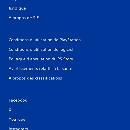
è
r
Juridique
s
a
à
u
À propos de SIE
u
j
n
e
e
u
n
s
Conditions d'utilisation de PlayStation
v
a
i
n
Conditions d'utilisation du logiciel
r
s
o
u
Politique d'annulation du PS Store
n
t
n
i
Avertissements relatifs à la santé
e
l
m
À propos des classifications
i
e
s
n
e
t
r
d
l
Facebook
e
e
t
s
X
e
c
s
YouTube
o
t
m
q
Instagram