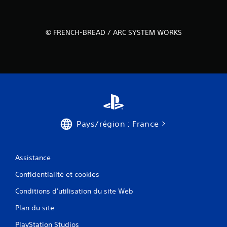
m
E
o
n
u
t
© FRENCH-BREAD / ARC SYSTEM WORKS
v
r
e
a
m
î
e
n
n
e
t
m
s
e
V
n
o
t
Pays/région : France
u
V
s
o
p
u
o
Assistance
s
u
a
v
Confidentialité et cookies
v
e
e
z
Conditions d'utilisation du site Web
z
j
a
Plan du site
o
c
u
c
PlayStation Studios
e