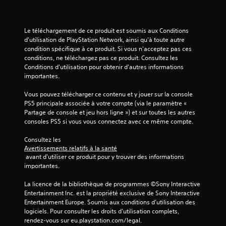
a
c
m
o
e
m
Le téléchargement de ce produit est soumis aux Conditions 
p
m
d'utilisation de PlayStation Network, ainsi qu'à toute autre 
l
a
condition spécifique à ce produit. Si vous n'acceptez pas ces 
a
conditions, ne téléchargez pas ce produit. Consultez les 
n
y
Conditions d'utilisation pour obtenir d'autres informations 
d
à
importantes.
e
t
o
s
Vous pouvez télécharger ce contenu et y jouer sur la console 
u
d
PS5 principale associée à votre compte (via le paramètre « 
t
e
Partage de console et jeu hors ligne ») et sur toutes les autres 
m
d
consoles PS5 si vous vous connectez avec ce même compte.
o
é
m
t
Consultez les 
e
Avertissements relatifs à la santé
e
n
 avant d'utiliser ce produit pour y trouver des informations 
c
t
importantes.
t
.
i
La licence de la bibliothèque de programmes ©Sony Interactive 
o
Entertainment Inc. est la propriété exclusive de Sony Interactive 
M
n
Entertainment Europe. Soumis aux conditions d’utilisation des 
o
d
logiciels. Pour consulter les droits d’utilisation complets, 
d
e
rendez-vous sur eu.playstation.com/legal.
e