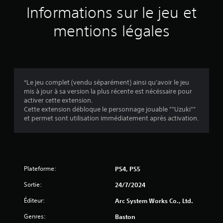
v
s
Informations sur le jeu et
t
e
p
z
u
r
mentions légales
c
o
o
r
p
n
o
s
s
5
u
é
l
e
(
*Le jeu complet (vendu séparément) ainsi qu'avoir le jeu
t
s
mis à jour à sa version la plus récente est nécéssaire pour
e
.
2
activer cette extension.
r
Cette extension débloque le personnage jouable ""Uzuki""
l
et permet sont utilisation immédiatement après activation.
J
e
t
o
a
u
u
t
a
v
o
b
r
Plateforme:
PS4, PS5
l
i
i
e
Sortie:
e
24/7/2024
s
s
l
Éditeur:
Arc System Works Co., Ltd.
a
d
)
n
u
Genres:
Baston
g
s