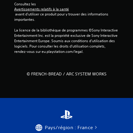
m
Consultez les 
E
o
Avertissements relatifs à la santé
n
 avant d'utiliser ce produit pour y trouver des informations 
u
t
importantes.
v
r
e
a
La licence de la bibliothèque de programmes ©Sony Interactive 
m
î
Entertainment Inc. est la propriété exclusive de Sony Interactive 
e
n
Entertainment Europe. Soumis aux conditions d’utilisation des 
n
logiciels. Pour consulter les droits d’utilisation complets, 
e
t
rendez-vous sur eu.playstation.com/legal.
m
s
e
V
n
o
t
© FRENCH-BREAD / ARC SYSTEM WORKS
u
V
s
o
p
u
o
s
u
a
v
v
e
e
z
z
j
a
o
c
Pays/région : France
u
c
e