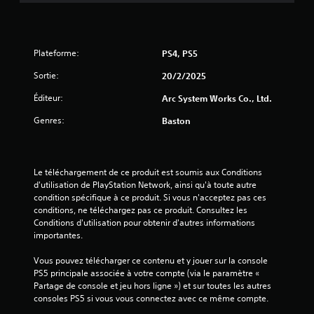
2
a
c
m
o
e
m
p
Plateforme:
m
PS4, PS5
a
l
a
a
Sortie:
20/2/2025
n
y
v
d
à
Éditeur:
Arc System Works Co., Ltd.
e
t
i
Genres:
Baston
o
s
u
s
d
t
e
m
)
d
Le téléchargement de ce produit est soumis aux Conditions 
o
é
d'utilisation de PlayStation Network, ainsi qu'à toute autre 
m
t
condition spécifique à ce produit. Si vous n'acceptez pas ces 
e
e
conditions, ne téléchargez pas ce produit. Consultez les 
n
c
Conditions d'utilisation pour obtenir d'autres informations 
t
importantes.
t
.
i
Vous pouvez télécharger ce contenu et y jouer sur la console 
o
M
PS5 principale associée à votre compte (via le paramètre « 
n
o
Partage de console et jeu hors ligne ») et sur toutes les autres 
d
d
consoles PS5 si vous vous connectez avec ce même compte.
e
e