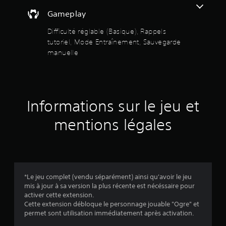
v
é
t
Gameplay
e
p
z
t
r
Difficulté réglable (Basique), Rappels
c
o
tutoriel, Mode Entraînement, Sauvegarde
o
o
p
n
manuelle
o
s
s
i
u
é
l
e
l
t
s
e
.
e
Informations sur le jeu et
r
l
s
mentions légales
J
e
t
o
s
u
u
t
a
u
o
b
r
l
r
*Le jeu complet (vendu séparément) ainsi qu'avoir le jeu
i
e
mis à jour à sa version la plus récente est nécéssaire pour
e
s
5
activer cette extension.
l
a
Cette extension débloque le personnage jouable "Ogre" et
d
(
permet sont utilisation immédiatement après activation.
n
u
g
s