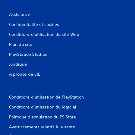
è
r
s
a
à
Assistance
u
u
j
Confidentialité et cookies
n
e
e
u
Conditions d'utilisation du site Web
n
s
v
a
Plan du site
i
n
r
s
PlayStation Studios
o
u
n
Juridique
t
n
i
e
À propos de SIE
l
m
i
e
s
n
e
t
Conditions d'utilisation de PlayStation
r
d
l
e
Conditions d'utilisation du logiciel
e
t
s
Politique d'annulation du PS Store
e
c
s
o
Avertissements relatifs à la santé
t
m
q