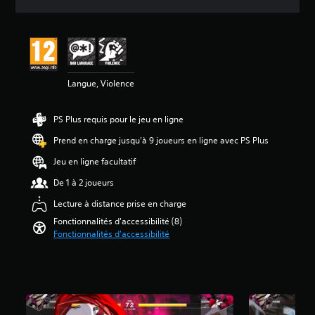
e
l
e
z
a
s
r
d
a
e
i
v
c
f
i
o
f
s
n
Langue, Violence
i
f
c
:
i
u
4
PS Plus requis pour le jeu en ligne
g
l
.
u
t
5
Prend en charge jusqu'à 9 joueurs en ligne avec PS Plus
r
é
e
g
é
Jeu en ligne facultatif
r
l
t
De 1 à 2 joueurs
l
o
o
e
b
i
Lecture à distance prise en charge
s
a
l
Fonctionnalités d'accessibilité (8)
c
l
e
Fonctionnalités d'accessibilité
o
e
s
m
d
s
m
u
u
a
j
r
n
e
5
d
u
(
e
e
2