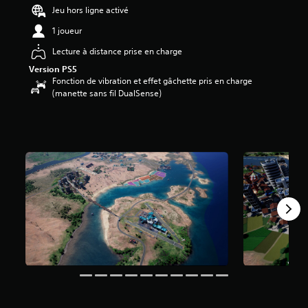
6
Jeu hors ligne activé
1 joueur
é
t
Lecture à distance prise en charge
o
Version PS5
i
Fonction de vibration et effet gâchette pris en charge
l
(manette sans fil DualSense)
e
s
s
u
r
5
(
5
a
v
i
s
)