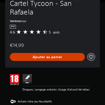
Cartel Tycoon - San 
Rafaela
TINYBUILD LLC
PS5
4.6
5 avis
M
o
y
€14,99
e
n
n
Ajouter au panier
e
d
e
s
a
v
i
s
Drogues, Langage ordurier, Usage d’alcool/de tabac
:
4
Achats intra-jeu facultatifs
.