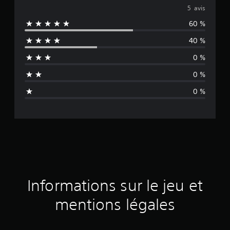
o
5 avis
60 %
y
40 %
e
0 %
n
0 %
n
0 %
e
d
e
s
a
Informations sur le jeu et
v
mentions légales
i