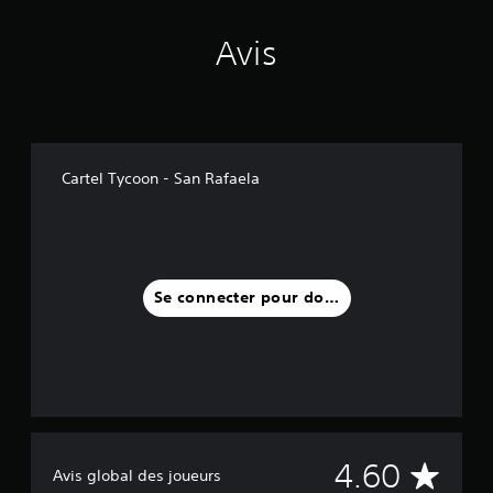
Avis
Cartel Tycoon - San Rafaela
Se connecter pour donner un avis
M
4.60
Avis global des joueurs