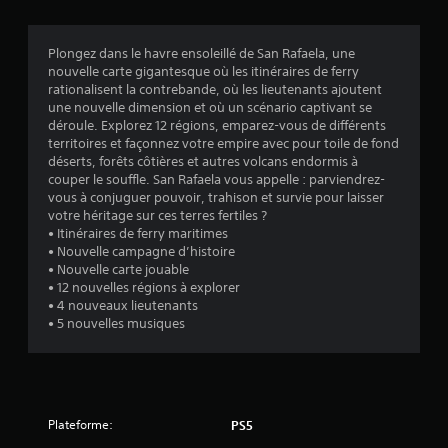
s
Plongez dans le havre ensoleillé de San Rafaela, une
nouvelle carte gigantesque où les itinéraires de ferry
:
rationalisent la contrebande, où les lieutenants ajoutent
une nouvelle dimension et où un scénario captivant se
4
déroule. Explorez 12 régions, emparez-vous de différents
territoires et façonnez votre empire avec pour toile de fond
.
déserts, forêts côtières et autres volcans endormis à
couper le souffle. San Rafaela vous appelle : parviendrez-
6
vous à conjuguer pouvoir, trahison et survie pour laisser
votre héritage sur ces terres fertiles ?
• Itinéraires de ferry maritimes
• Nouvelle campagne d’histoire
é
• Nouvelle carte jouable
• 12 nouvelles régions à explorer
t
• 4 nouveaux lieutenants
• 5 nouvelles musiques
o
i
l
Plateforme:
PS5