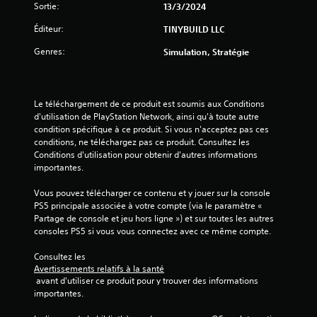
e
Sortie:
13/3/2024
s
Éditeur:
TINYBUILD LLC
Genres:
Simulation, Stratégie
s
u
Le téléchargement de ce produit est soumis aux Conditions 
r
d'utilisation de PlayStation Network, ainsi qu'à toute autre 
condition spécifique à ce produit. Si vous n'acceptez pas ces 
5
conditions, ne téléchargez pas ce produit. Consultez les 
Conditions d'utilisation pour obtenir d'autres informations 
(
importantes.
5
Vous pouvez télécharger ce contenu et y jouer sur la console 
PS5 principale associée à votre compte (via le paramètre « 
Partage de console et jeu hors ligne ») et sur toutes les autres 
consoles PS5 si vous vous connectez avec ce même compte.
a
Consultez les 
v
Avertissements relatifs à la santé
 avant d'utiliser ce produit pour y trouver des informations 
i
importantes.