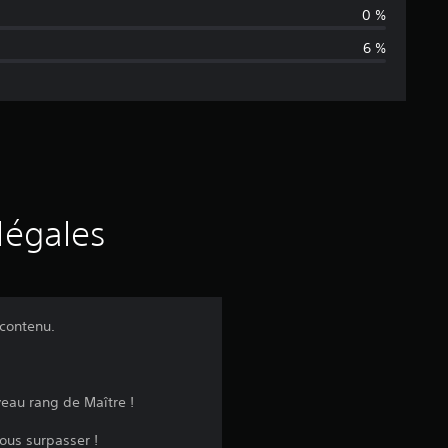
n
0 %
6 %
n
e
d
e
s
légales
a
v
 contenu.
i
s
veau rang de Maître !
ous surpasser !