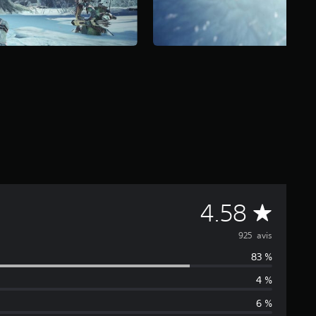
M
4.58
o
925 avis
83 %
y
4 %
e
6 %