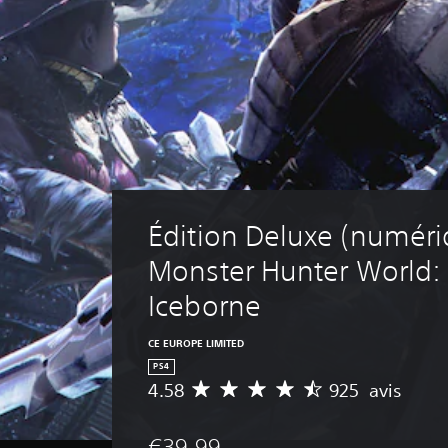
Édition Deluxe (numéri
Monster Hunter World:
Iceborne
CE EUROPE LIMITED
PS4
4.58
925 avis
M
o
y
€39,99