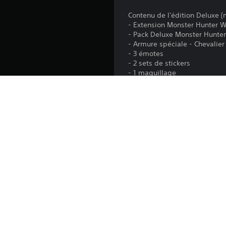
Contenu de l'édition Deluxe 
- Extension Monster Hunter W
- Pack Deluxe Monster Hunter
- Armure spéciale - Chevalier
- 3 émotes
- 2 sets de stickers
- 1 maquillage
- 1 coiffure
- 1 décor pour personnaliser 
- Avatar spécial : pack Monst
• Les armures spéciales chan
Plateforme:
Sortie:
Éditeur: