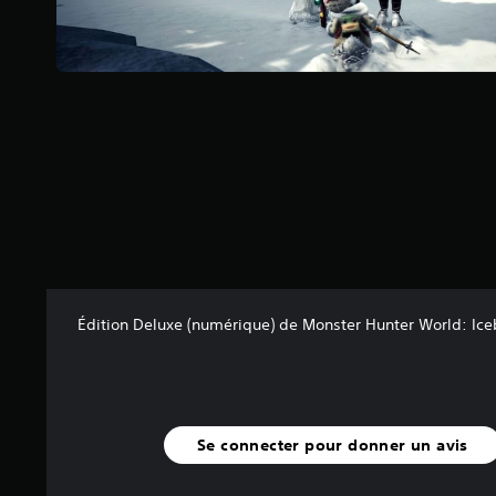
s
s
u
r
5
(
9
2
5
a
v
i
s
)
Édition Deluxe (numérique) de Monster Hunter World: Ic
Se connecter pour donner un avis