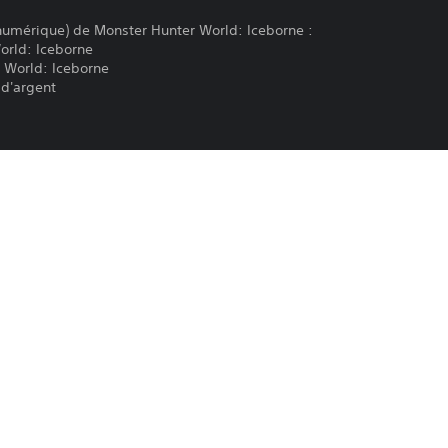
(numérique) de Monster Hunter World: Iceborne :
orld: Iceborne
 World: Iceborne
 d'argent
votre maison
re
gent uniquement l'apparence de votre personnage et n'incluent auc
Le téléchargement de ce produit est sou
PS4
PlayStation Network, ainsi qu'à toute au
produit. Si vous n'acceptez pas ces cond
5/9/2019
produit. Consultez les Conditions d'utili
CE EUROPE LIMITED
informations importantes.