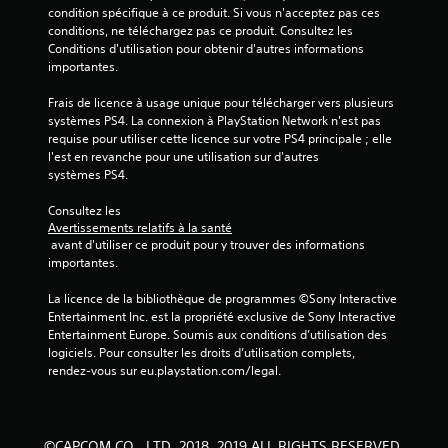
u
condition spécifique à ce produit. Si vous n'acceptez pas ces 
conditions, ne téléchargez pas ce produit. Consultez les 
r
Conditions d'utilisation pour obtenir d'autres informations 
importantes.
5
Frais de licence à usage unique pour télécharger vers plusieurs 
(
systèmes PS4. La connexion à PlayStation Network n'est pas 
requise pour utiliser cette licence sur votre PS4 principale ; elle 
7
l'est en revanche pour une utilisation sur d'autres 
systèmes PS4.
Consultez les 
a
Avertissements relatifs à la santé
 avant d'utiliser ce produit pour y trouver des informations 
v
importantes.
i
La licence de la bibliothèque de programmes ©Sony Interactive 
Entertainment Inc. est la propriété exclusive de Sony Interactive 
s
Entertainment Europe. Soumis aux conditions d’utilisation des 
logiciels. Pour consulter les droits d’utilisation complets, 
)
rendez-vous sur eu.playstation.com/legal.
©CAPCOM CO., LTD. 2018, 2019 ALL RIGHTS RESERVED.