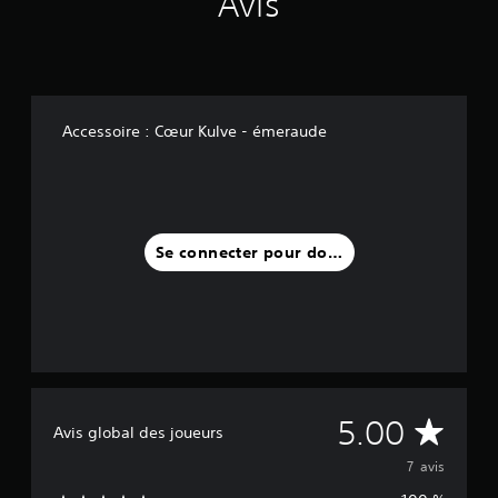
Avis
v
i
s
)
Accessoire : Cœur Kulve - émeraude
Se connecter pour donner un avis
M
5.00
Avis global des joueurs
o
7 avis