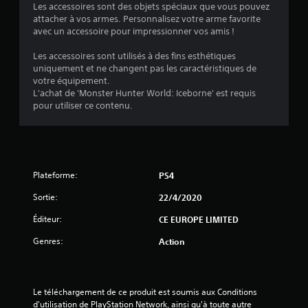
Les accessoires sont des objets spéciaux que vous pouvez
attacher à vos armes. Personnalisez votre arme favorite
:
avec un accessoire pour impressionner vos amis !
5
Les accessoires sont utilisés à des fins esthétiques
uniquement et ne changent pas les caractéristiques de
votre équipement.
L'achat de 'Monster Hunter World: Iceborne' est requis
é
pour utiliser ce contenu.
t
o
Plateforme:
PS4
i
Sortie:
22/4/2020
l
Éditeur:
CE EUROPE LIMITED
e
Genres:
Action
s
s
Le téléchargement de ce produit est soumis aux Conditions 
d'utilisation de PlayStation Network, ainsi qu'à toute autre 