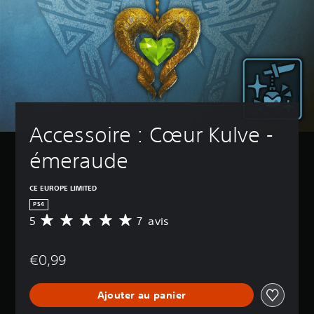
Accessoire : Cœur Kulve - 
émeraude
CE EUROPE LIMITED
PS4
5
7 avis
M
o
y
€0,99
e
n
n
Ajouter au panier
e
d