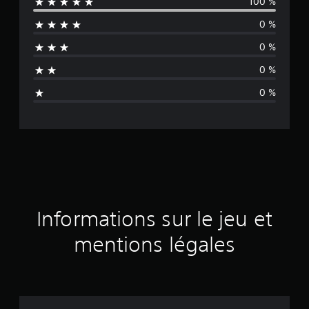
100 %
y
0 %
e
0 %
n
0 %
n
0 %
e
d
e
s
a
Informations sur le jeu et
v
mentions légales
i
s