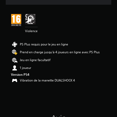
e
s
a
v
i
s
Violence
:
5
PS Plus requis pour le jeu en ligne
é
Prend en charge jusqu'à 4 joueurs en ligne avec PS Plus
t
o
Jeu en ligne facultatif
i
1 joueur
l
e
Version PS4
s
Vibration de la manette DUALSHOCK 4
s
u
r
5
(
7
a