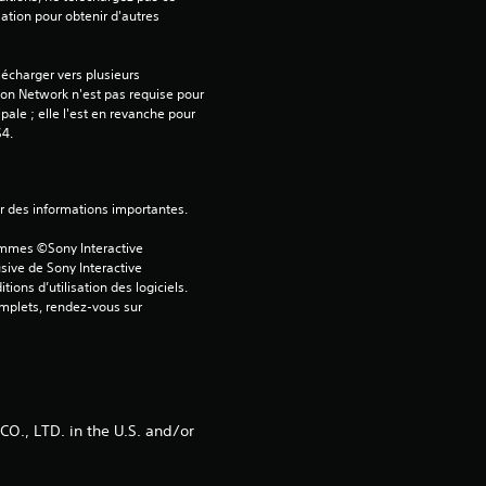
sation pour obtenir d'autres 
é
écharger vers plusieurs 
t
on Network n'est pas requise pour 
ipale ; elle l'est en revanche pour 
S4.
o
i
ver des informations importantes.
l
ammes ©Sony Interactive 
sive de Sony Interactive 
e
ons d’utilisation des logiciels. 
omplets, rendez-vous sur 
s
s
u
, LTD. in the U.S. and/or
r