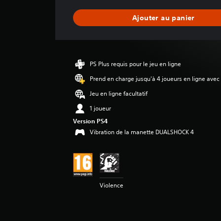
n
n
Ajouter au panier
e
d
e
s
a
PS Plus requis pour le jeu en ligne
v
i
Prend en charge jusqu'à 4 joueurs en ligne avec
s
Jeu en ligne facultatif
:
1 joueur
5
Version PS4
Vibration de la manette DUALSHOCK 4
é
t
o
i
l
e
Violence
s
s
u
r