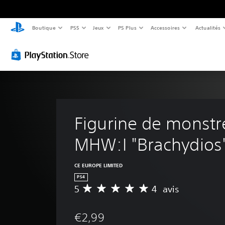
Boutique
PS5
Jeux
PS Plus
Accessoires
Actualités
Figurine de monstr
MHW:I "Brachydios
CE EUROPE LIMITED
PS4
5
4 avis
M
o
y
€2,99
e