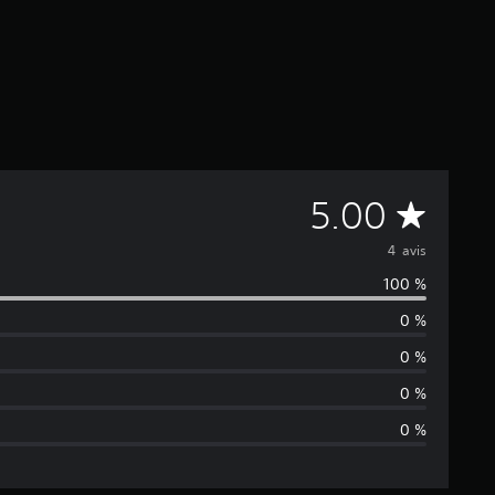
M
5.00
o
4 avis
100 %
y
0 %
e
0 %
n
0 %
0 %
n
e