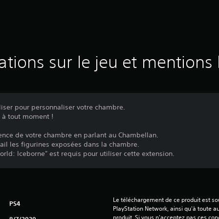
ations sur le jeu et mentions 
liser pour personnaliser votre chambre.
s à tout moment !
ence de votre chambre en parlant au Chambellan.
il les figurines exposées dans la chambre.
rld: Iceborne" est requis pour utiliser cette extension.
Le téléchargement de ce produit est sou
PS4
PlayStation Network, ainsi qu'à toute au
produit. Si vous n'acceptez pas ces cond