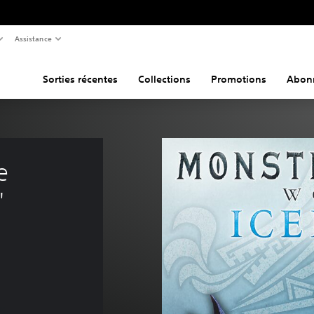
Assistance
Sorties récentes
Collections
Promotions
Abon
e 
"