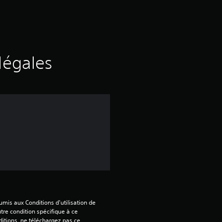
d
e
s
légales
a
v
i
s
:
5
mis aux Conditions d'utilisation de 
tre condition spécifique à ce 
itions, ne téléchargez pas ce 