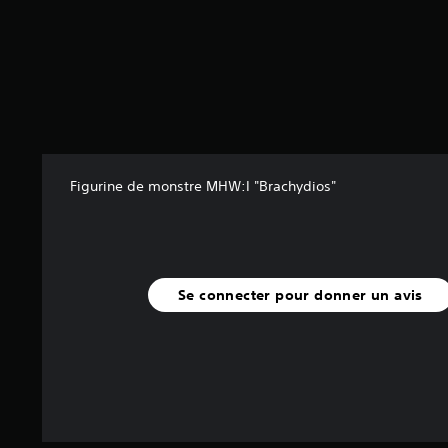
5
(
4
a
v
i
s
)
Figurine de monstre MHW:I "Brachydios"
Se connecter pour donner un avis