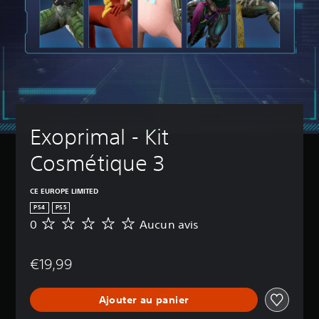
Exoprimal - Kit 
Cosmétique 3
CE EUROPE LIMITED
PS4
PS5
0
Aucun avis
A
u
c
€19,99
u
n
a
Ajouter au panier
v
i