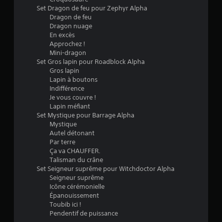
Set Dragon de feu pour Zephyr Alpha
Dragon de feu
Dragon nuage
En excès
Approchez !
Mini-dragon
Set Gros lapin pour Roadblock Alpha
Gros lapin
Lapin à boutons
Indifférence
Je vous couvre !
Lapin méfiant
Set Mystique pour Barrage Alpha
Mystique
Autel détonant
Par terre
Ça va CHAUFFER.
Talisman du crâne
Set Seigneur suprême pour Witchdoctor Alpha
Seigneur suprême
Icône cérémonielle
Épanouissement
Toubib ici !
Pendentif de puissance