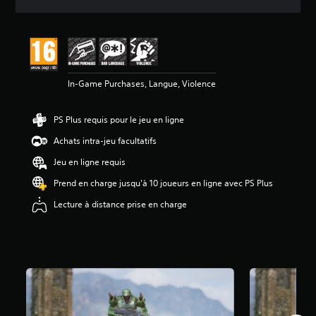
s
In-Game Purchases, Langue, Violence
PS Plus requis pour le jeu en ligne
Achats intra-jeu facultatifs
Jeu en ligne requis
Prend en charge jusqu'à 10 joueurs en ligne avec PS Plus
Lecture à distance prise en charge