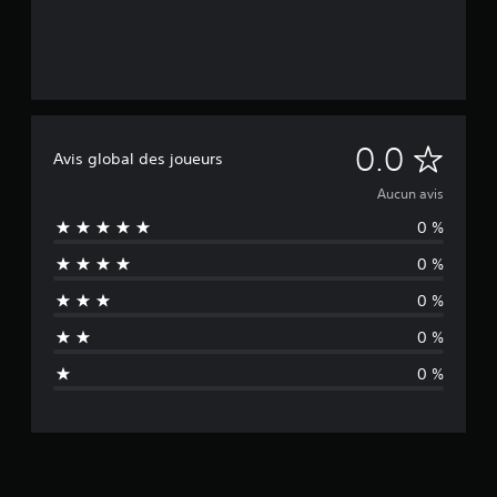
A
0.0
Avis global des joueurs
u
Aucun avis
0 %
c
0 %
u
0 %
n
0 %
a
0 %
v
i
s