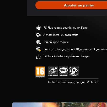
a
Ajouter au panier
v
i
s
PS Plus requis pour le jeu en ligne
Achats intra-jeu facultatifs
Jeu en ligne requis
Prend en charge jusqu'à 10 joueurs en ligne ave
Lecture à distance prise en charge
In-Game Purchases, Langue, Violence