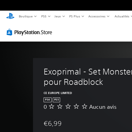
Boutique
PS5
Jeux
PS Plus
Accessoires
Actualités
Exoprimal - Set Monste
pour Roadblock
CE EUROPE LIMITED
PS4
PS5
0
Aucun avis
A
u
c
€6,99
u
n