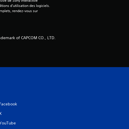
sive de Sony Interactive 
ons d’utilisation des logiciels. 
omplets, rendez-vous sur 
ademark of CAPCOM CO., LTD.
Facebook
X
YouTube