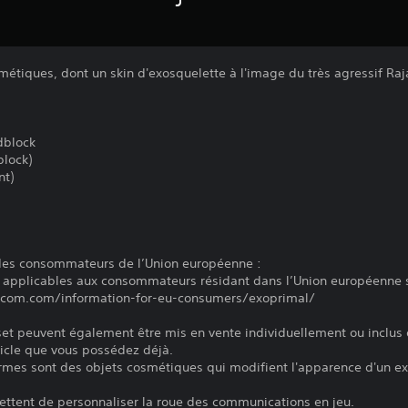
métiques, dont un skin d'exosquelette à l'image du très agressif Raja
dblock
lock)
nt)
 des consommateurs de l’Union européenne :
 applicables aux consommateurs résidant dans l’Union européenne s
apcom.com/information-for-eu-consumers/exoprimal/
set peuvent également être mis en vente individuellement ou inclus 
ticle que vous possédez déjà.
armes sont des objets cosmétiques qui modifient l'apparence d'un ex
ttent de personnaliser la roue des communications en jeu.