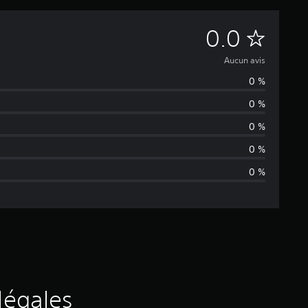
A
0.0
u
Aucun avis
0 %
c
0 %
u
0 %
n
0 %
0 %
a
v
i
s
légales