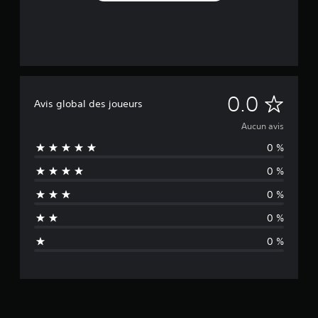
A
0.0
Avis global des joueurs
u
Aucun avis
0 %
c
0 %
u
0 %
n
0 %
a
0 %
v
i
s