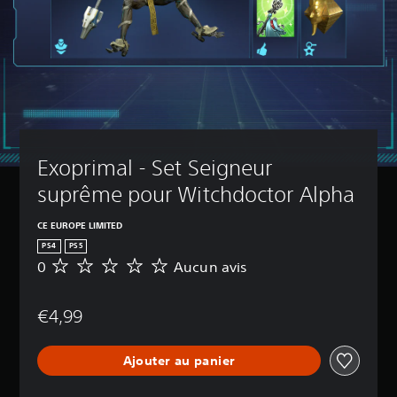
Exoprimal - Set Seigneur 
suprême pour Witchdoctor Alpha
CE EUROPE LIMITED
PS4
PS5
0
Aucun avis
A
u
c
€4,99
u
n
a
Ajouter au panier
v
i
s