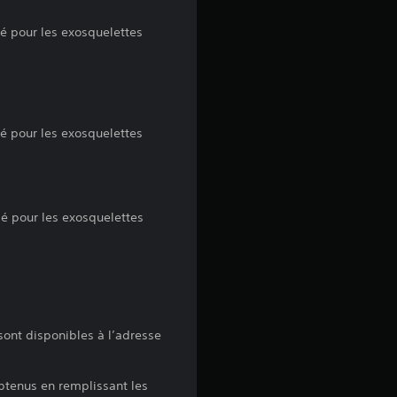
t
pé pour les exosquelettes
o
i
l
pé pour les exosquelettes
e
s
pé pour les exosquelettes
u
r
5
ont disponibles à l’adresse
(
1
btenus en remplissant les