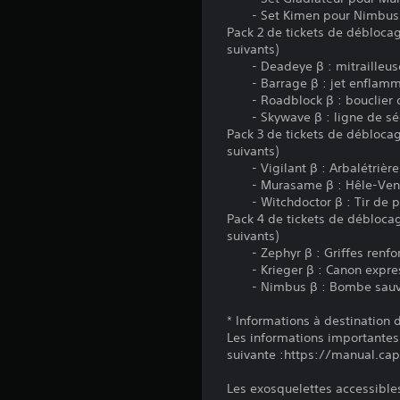
- Set Kimen pour Nimbus
Pack 2 de tickets de déblocag
suivants)
- Deadeye β : mitrailleus
- Barrage β : jet enflam
- Roadblock β : bouclier d
- Skywave β : ligne de séc
Pack 3 de tickets de déblocag
suivants)
- Vigilant β : Arbalétrière
- Murasame β : Hêle-Ven
- Witchdoctor β : Tir de 
Pack 4 de tickets de déblocag
suivants)
- Zephyr β : Griffes renfo
- Krieger β : Canon expre
- Nimbus β : Bombe sau
* Informations à destination
Les informations importantes
suivante :https://manual.c
Les exosquelettes accessible