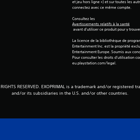
et jeu hors ligne ») et sur toutes les au
connectez avec ce même compte.
Consultez les 
Avertissements relatifs à la santé
 avant d'utiliser ce produit pour y trou
La licence de la bibliothèque de progr
Entertainment Inc. est la propriété exclu
Entertainment Europe. Soumis aux conditi
Pour consulter les droits d’utilisation c
eu.playstation.com/legal.
 RIGHTS RESERVED. EXOPRIMAL is a trademark and/or registered tr
and/or its subsidiaries in the U.S. and/or other countries.