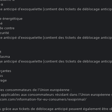
 α
e anticipé d'exosquelette (contient des tickets de déblocage antici
e énergétique
mé
e contre
urité
e anticipé d'exosquelette (contient des tickets de déblocage antici
t
plasma
e anticipé d'exosquelette (contient des tickets de déblocage antici
rçantes
ss
vage
 des consommateurs de l’Union européenne :
 applicables aux consommateurs résidant dans l’Union européenne s
apcom.com/information-for-eu-consumers/exoprimal/
s grâce aux tickets de déblocage anticipé peuvent également être o