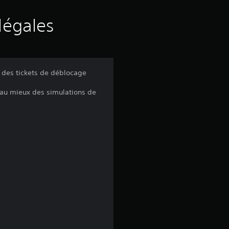
e
s
légales
a
v
t des tickets de déblocage
i
r au mieux des simulations de
s
:
1
é