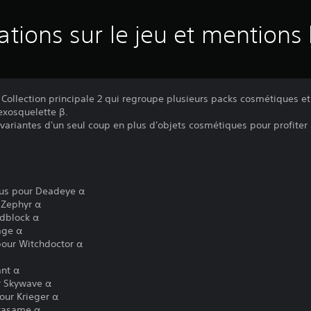
ations sur le jeu et mentions 
 Collection principale 2 qui regroupe plusieurs packs cosmétiques e
'exosquelette β.
 variantes d'un seul coup en plus d'objets cosmétiques pour profite
s pour Deadeye α
Zephyr α
dblock α
age α
ur Witchdoctor α
nt α
r Skywave α
ur Krieger α
rasame α