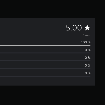
M
5.00
o
1 avis
100 %
y
0 %
e
0 %
n
0 %
0 %
n
e
d