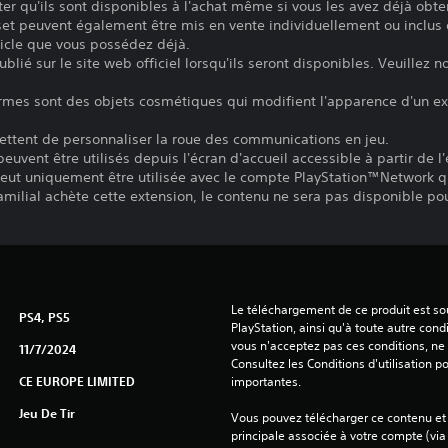
oter qu'ils sont disponibles à l'achat même si vous les avez déjà obte
set peuvent également être mis en vente individuellement ou inclus 
ticle que vous possédez déjà.
blié sur le site web officiel lorsqu'ils seront disponibles. Veuillez
armes sont des objets cosmétiques qui modifient l'apparence d'un ex
ttent de personnaliser la roue des communications en jeu.
vent être utilisés depuis l'écran d'accueil accessible à partir de l'é
eut uniquement être utilisée avec le compte PlayStation™Network q
familial achète cette extension, le contenu ne sera pas disponible p
Le téléchargement de ce produit est sou
PS4, PS5
PlayStation, ainsi qu'à toute autre condi
vous n'acceptez pas ces conditions, ne 
11/7/2024
Consultez les Conditions d'utilisation p
CE EUROPE LIMITED
importantes.
Jeu De Tir
Vous pouvez télécharger ce contenu et y
principale associée à votre compte (via