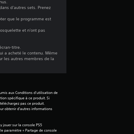
nus.
dans d'autres sets. Prenez
 noter que le programme est
a
osquelette et n'ont pas
v
i
cran-titre.
ui a acheté le contenu. Même
s
our les autres membres de la
)
mis aux Conditions d'utilisation de 
tion spécifique à ce produit. Si 
téléchargez pas ce produit. 
our obtenir d'autres informations 
 jouer sur la console PS5 
 le paramètre « Partage de console 