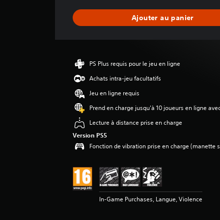
n
n
Ajouter au panier
e
d
e
s
a
PS Plus requis pour le jeu en ligne
v
i
Achats intra-jeu facultatifs
s
Jeu en ligne requis
:
Prend en charge jusqu'à 10 joueurs en ligne ave
5
Lecture à distance prise en charge
é
Version PS5
t
Fonction de vibration prise en charge (manette s
o
i
l
e
s
s
In-Game Purchases, Langue, Violence
u
r