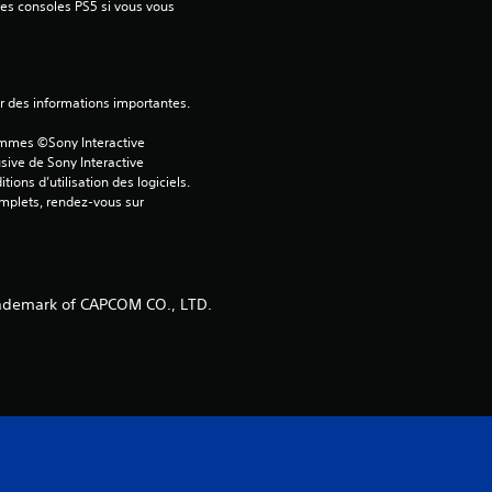
tres consoles PS5 si vous vous 
ver des informations importantes.
ammes ©Sony Interactive 
sive de Sony Interactive 
ons d’utilisation des logiciels. 
omplets, rendez-vous sur 
ademark of CAPCOM CO., LTD.