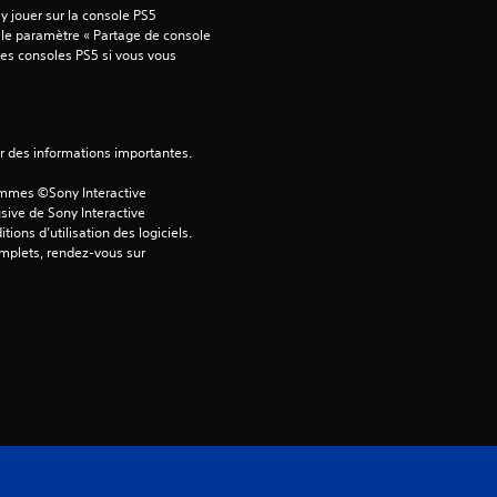
6
 jouer sur la console PS5 
 le paramètre « Partage de console 
5
tres consoles PS5 si vous vous 
é
ver des informations importantes.
ammes ©Sony Interactive 
t
sive de Sony Interactive 
ons d’utilisation des logiciels. 
o
omplets, rendez-vous sur 
i
l
e
s
s