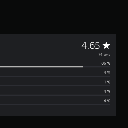
M
4.65
o
74 avis
86 %
y
4 %
e
1 %
n
4 %
4 %
n
e