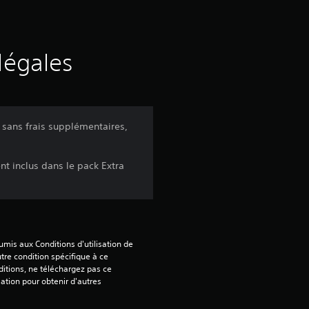
d
e
s
légales
a
v
 sans frais supplémentaires,
i
nt inclus dans le pack Extra
s
:
mis aux Conditions d'utilisation de 
4
tre condition spécifique à ce 
itions, ne téléchargez pas ce 
sation pour obtenir d'autres 
.