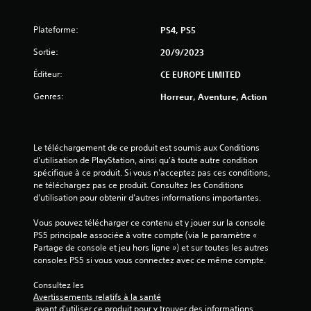
s
Plateforme:
PS4, PS5
s
Sortie:
20/9/2023
u
Éditeur:
CE EUROPE LIMITED
r
Genres:
Horreur, Aventure, Action
5
(
Le téléchargement de ce produit est soumis aux Conditions 
d'utilisation de PlayStation, ainsi qu'à toute autre condition 
1
spécifique à ce produit. Si vous n'acceptez pas ces conditions, 
ne téléchargez pas ce produit. Consultez les Conditions 
7
d'utilisation pour obtenir d'autres informations importantes.
1
Vous pouvez télécharger ce contenu et y jouer sur la console 
PS5 principale associée à votre compte (via le paramètre « 
4
Partage de console et jeu hors ligne ») et sur toutes les autres 
consoles PS5 si vous vous connectez avec ce même compte.
Consultez les 
a
Avertissements relatifs à la santé
 avant d'utiliser ce produit pour y trouver des informations 