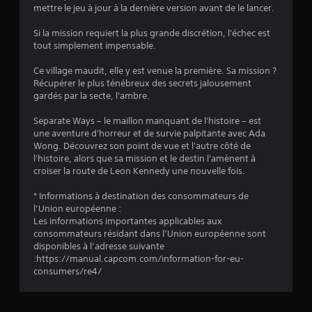
mettre le jeu à jour à la dernière version avant de le lancer.
:
Si la mission requiert la plus grande discrétion, l'échec est
4
tout simplement impensable.
.
Ce village maudit, elle y est venue la première. Sa mission ?
Récupérer le plus ténébreux des secrets jalousement
7
gardés par la secte, l'ambre.
8
Separate Ways – le maillon manquant de l'histoire – est
une aventure d'horreur et de survie palpitante avec Ada
Wong. Découvrez son point de vue et l'autre côté de
l'histoire, alors que sa mission et le destin l'amènent à
é
croiser la route de Leon Kennedy une nouvelle fois.
t
* Informations à destination des consommateurs de
l’Union européenne :
o
Les informations importantes applicables aux
consommateurs résidant dans l’Union européenne sont
disponibles à l’adresse suivante
i
:https://manual.capcom.com/information-for-eu-
consumers/re4/
l
e