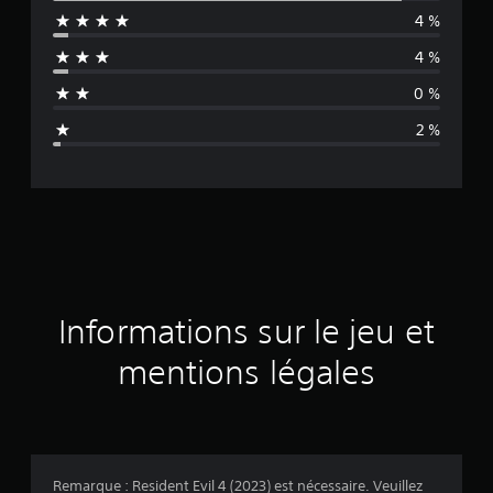
4 %
e
4 %
n
0 %
n
2 %
e
d
e
s
a
Informations sur le jeu et
v
mentions légales
i
s
Remarque : Resident Evil 4 (2023) est nécessaire. Veuillez