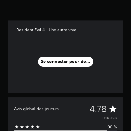
)
Resident Evil 4 - Une autre voie
Se connecter pour donner un avis
M
4.78
Avis global des joueurs
o
1714 avis
90 %
y