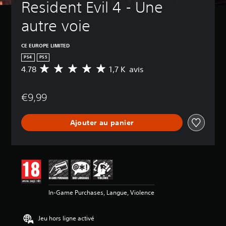
Resident Evil 4 - Une 
autre voie
CE EUROPE LIMITED
PS4
PS5
4.78
1,7 K avis
M
o
y
€9,99
e
n
n
Ajouter au panier
e
d
e
s
a
v
i
s
In-Game Purchases, Langue, Violence
:
4
Jeu hors ligne activé
.