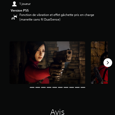
7
1 joueur
8
Version PS5
Fonction de vibration et effet gâchette pris en charge
é
(manette sans fil DualSense)
t
o
i
l
e
s
s
u
r
5
(
1
,
7
K
a
v
Avis
i
s