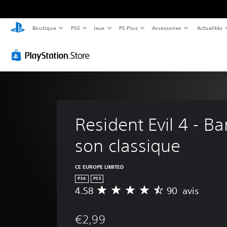
Boutique
PS5
Jeux
PS Plus
Accessoires
Actualités
Resident Evil 4 - B
son classique
CE EUROPE LIMITED
PS4
PS5
4.58
90 avis
M
o
y
€2,99
e