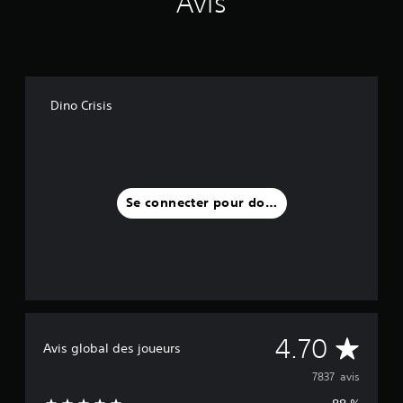
Avis
Dino Crisis
Se connecter pour donner un avis
M
4.70
Avis global des joueurs
o
7837 avis