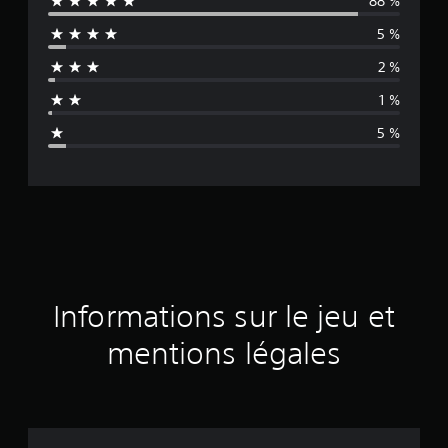
88 %
y
5 %
e
2 %
n
1 %
n
5 %
e
d
e
s
a
Informations sur le jeu et
v
mentions légales
i
s