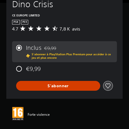
Dino Crisis
CE EUROPE LIMITED
PS4
PS5
4.7
7,8 K avis
M
o
y
e
Inclus
€9,99
n
Remise par rapport au prix d'origine de €9,9
S'abonner à PlayStation Plus Premium pour accéder à ce
n
jeu et plus encore
e
d
€9,99
e
s
a
S'abonner
v
i
s
:
4
Forte violence
.
7