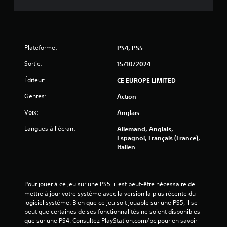
s
s
u
Plateforme:
PS4, PS5
r
Sortie:
15/10/2024
5
Éditeur:
CE EUROPE LIMITED
(
Genres:
Action
7
Voix:
Anglais
Langues à l'écran:
8
Allemand, Anglais,
Espagnol, Français (France),
Italien
3
7
Pour jouer à ce jeu sur une PS5, il est peut-être nécessaire de 
mettre à jour votre système avec la version la plus récente du 
logiciel système. Bien que ce jeu soit jouable sur une PS5, il se 
a
peut que certaines de ses fonctionnalités ne soient disponibles 
que sur une PS4. Consultez PlayStation.com/bc pour en savoir 
v