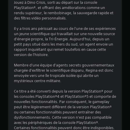
Jouez à Dino Crisis, sorti au départ sur la console
PlayStation®, et offrant des améliorations comme un
:
rendu supérieur, le rembobinage, la sauvegarde rapide et
des filtres vidéo personnalisés.
4
Il y a trois ans périssait au cours de l'une de ses expériences
.
un jeune scientifique qui travaillait sur une nouvelle source
d'énergie propre, la Tri-Énergie. Aujourd'hui, depuis un
7
petit pays situé dans les mers du sud, un agent envoie un
rapport inquiétant qui remet toutefois en cause cette
version de l'histoire.
é
Membre d'une équipe d'agents secrets gouvernementaux
chargée d'exfiltrer le scientifique disparu, Regina est donc
t
envoyée vers une île tropicale isolée qui abrite un
mystérieux centre militaire.
o
Ce titre a été converti depuis la version PlayStation® pour
i
les consoles PlayStation®4 et PlayStation®5 et comporte de
nouvelles fonctionnalités. Par conséquent, le gameplay
peut être légèrement différent de la version PlayStation®
l
ou certaines fonctionnalités peuvent entraîner des
dysfonctionnements. Cette version n'est pas compatible
e
avec les périphériques de la console PlayStation®.
Certaines fonctionnalités peuvent donc être indisponibles.