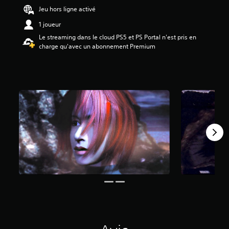
é
Jeu hors ligne activé
t
1 joueur
o
i
Le streaming dans le cloud PS5 et PS Portal n'est pris en
l
charge qu'avec un abonnement Premium
e
s
s
u
r
5
(
7
,
8
K
a
v
i
s
)