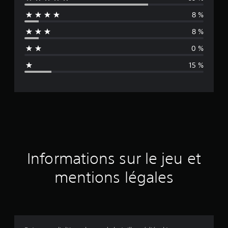
y
8 %
e
8 %
n
0 %
n
15 %
e
d
e
s
a
Informations sur le jeu et
v
mentions légales
i
s