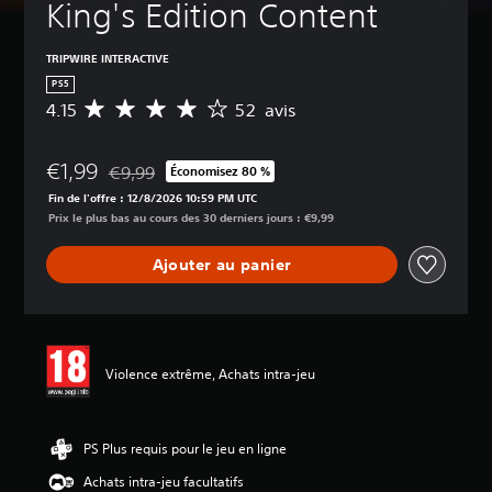
King's Edition Content
TRIPWIRE INTERACTIVE
PS5
4.15
52 avis
M
o
y
€1,99
e
€9,99
Économisez 80 %
Remise par rapport au prix d'origine de €9,99
n
Fin de l'offre : 12/8/2026 10:59 PM UTC
n
Prix le plus bas au cours des 30 derniers jours : €9,99
e
d
Ajouter au panier
e
s
a
v
i
s
Violence extrême, Achats intra-jeu
:
4
.
PS Plus requis pour le jeu en ligne
1
Achats intra-jeu facultatifs
5