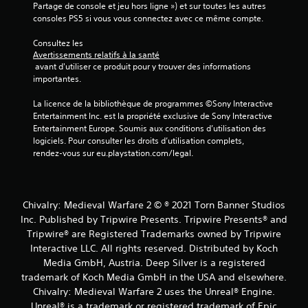
Partage de console et jeu hors ligne ») et sur toutes les autres 
s
consoles PS5 si vous vous connectez avec ce même compte.
)
Consultez les 
Avertissements relatifs à la santé
 avant d'utiliser ce produit pour y trouver des informations 
importantes.
La licence de la bibliothèque de programmes ©Sony Interactive 
Entertainment Inc. est la propriété exclusive de Sony Interactive 
Entertainment Europe. Soumis aux conditions d’utilisation des 
logiciels. Pour consulter les droits d’utilisation complets, 
rendez-vous sur eu.playstation.com/legal.
Chivalry: Medieval Warfare 2 © ® 2021 Torn Banner Studios
Inc. Published by Tripwire Presents. Tripwire Presents® and
Tripwire® are Registered Trademarks owned by Tripwire
Interactive LLC. All rights reserved. Distributed by Koch
Media GmbH, Austria. Deep Silver is a registered
trademark of Koch Media GmbH in the USA and elsewhere.
Chivalry: Medieval Warfare 2 uses the Unreal® Engine.
Unreal® is a trademark or registered trademark of Epic