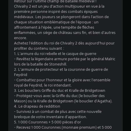
Retour sur l'ultime champ de bataille médiéval !
Chivalry 2 est un jeu d'action multijoueur en vue à la
:
première personne inspiré des combats épiques
médiévaux. Les joueurs se plongeront dans l'action de
4
chaque situation emblématique de l'époque : un
affrontement à l'épée, une tempête de flèches
.
enflammées, un siège de château sans fin, et bien d'autres
encore.
1
Achetez l'édition du roi de Chivalry 2 dès aujourd'hui pour
profiter du contenu suivant :
5
1. L'armure du roi rebelle et le casque de guerre
- Revêtez la légendaire armure portée par le général Malric
lors de la bataille de Stoneshill.
2. L'armure de protecteur et la couronne de guerre de
é
Feydrid
- Combattez pour l'honneur et la gloire avec l'ensemble
t
royal de Feydrid, le roi intendant.
3. Les boucliers Griffe du duc et Kralle de Bridgetown
o
- Protégez-vous avec la Griffe du duc (le bouclier des
Mason) ou la Kralle de Bridgetown (le bouclier d'Agatha).
4. Le drapeau de reddition
i
- Survivez à un combat de plus avec cette nouvelle
breloque de votre inventaire d'apparition.
l
5. 1 000 Couronnes + 5 000 pièces d'or
- Recevez 1 000 Couronnes (monnaie premium) et 5 000
e