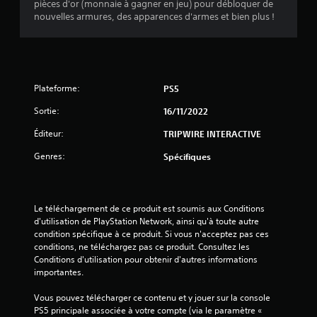
pièces d'or (monnaie à gagner en jeu) pour débloquer de
nouvelles armures, des apparences d'armes et bien plus !
s
s
u
Plateforme:
PS5
r
Sortie:
16/11/2022
5
Éditeur:
TRIPWIRE INTERACTIVE
(
Genres:
Spécifiques
5
2
Le téléchargement de ce produit est soumis aux Conditions 
d'utilisation de PlayStation Network, ainsi qu'à toute autre 
condition spécifique à ce produit. Si vous n'acceptez pas ces 
conditions, ne téléchargez pas ce produit. Consultez les 
a
Conditions d'utilisation pour obtenir d'autres informations 
importantes.
v
Vous pouvez télécharger ce contenu et y jouer sur la console 
i
PS5 principale associée à votre compte (via le paramètre « 