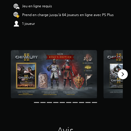
Jeu en ligne requis
é
t
Prend en charge jusqu'à 64 joueurs en ligne avec PS Plus
o
1 joueur
i
l
e
s
s
u
r
5
(
5
2
a
v
i
s
)
Avis