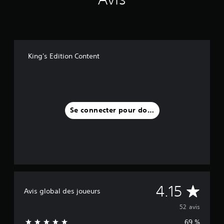
King's Edition Content
Se connecter pour donner un avis
M
4.15
Avis global des joueurs
o
52 avis
69 %