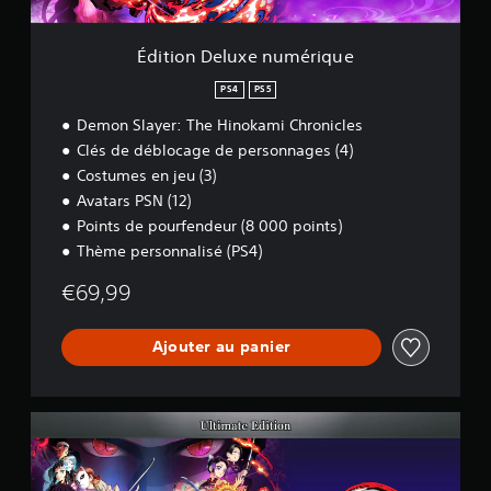
x
e
n
Édition Deluxe numérique
u
m
PS4
PS5
é
Demon Slayer: The Hinokami Chronicles
r
i
Clés de déblocage de personnages (4)
q
Costumes en jeu (3)
u
Avatars PSN (12)
e
Points de pourfendeur (8 000 points)
Thème personnalisé (PS4)
€69,99
Ajouter au panier
É
d
i
t