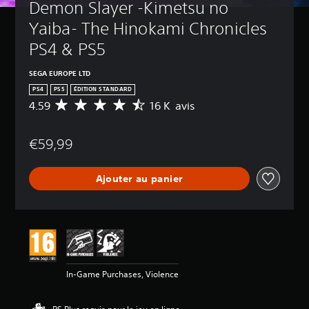
Demon Slayer -Kimetsu no 
Yaiba- The Hinokami Chronicles 
PS4 & PS5
SEGA EUROPE LTD
PS4
PS5
ÉDITION STANDARD
4.59
16 K avis
M
o
y
€59,99
e
n
n
Ajouter au panier
e
d
e
s
a
v
i
s
In-Game Purchases, Violence
:
4