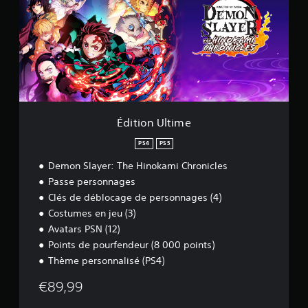
i
o
n
U
l
t
i
m
e
Édition Ultime
PS4
PS5
Demon Slayer: The Hinokami Chronicles
Passe personnages
Clés de déblocage de personnages (4)
Costumes en jeu (3)
Avatars PSN (12)
Points de pourfendeur (8 000 points)
Thème personnalisé (PS4)
€89,99