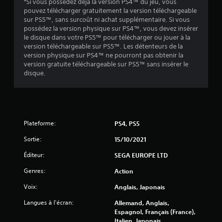
*Si vous possédez déjà la version PS4™ du jeu, vous
pouvez télécharger gratuitement la version téléchargeable
a
sur PS5™, sans surcoût ni achat supplémentaire. Si vous
possédez la version physique sur PS4™, vous devez insérer
v
le disque dans votre PS5™ pour télécharger ou jouer à la
version téléchargeable sur PS5™. Les détenteurs de la
i
version physique sur PS4™ ne pourront pas obtenir la
version gratuite téléchargeable sur PS5™ sans insérer le
disque.
s
)
Plateforme:
PS4, PS5
Sortie:
15/10/2021
Éditeur:
SEGA EUROPE LTD
Genres:
Action
Voix:
Anglais, Japonais
Langues à l'écran:
Allemand, Anglais,
Espagnol, Français (France),
Italien, Japonais