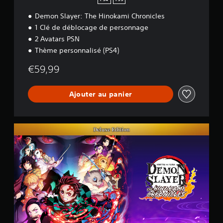
PS4
PS5
Demon Slayer: The Hinokami Chronicles
1 Clé de déblocage de personnage
2 Avatars PSN
Thème personnalisé (PS4)
€59,99
Ajouter au panier
É
d
i
t
i
o
n
D
e
l
u