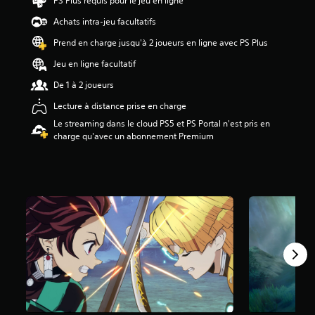
PS Plus requis pour le jeu en ligne
.
5
Achats intra-jeu facultatifs
9
Prend en charge jusqu'à 2 joueurs en ligne avec PS Plus
é
Jeu en ligne facultatif
t
o
De 1 à 2 joueurs
i
Lecture à distance prise en charge
l
e
Le streaming dans le cloud PS5 et PS Portal n'est pris en
s
charge qu'avec un abonnement Premium
s
u
r
5
(
1
6
K
a
v
i
s