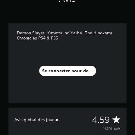
Demon Slayer -Kimetsu no Yaiba- The Hinokami
Chronicles PS4 & PS5
Se connecter pour donner un avis
M
4.59
Avis global des joueurs
o
16701 avis