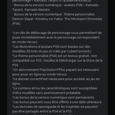
personnage – Kamado Tanjirô à l'académie Kimetsu
e
· Bonus de la version numérique : avatars PSN – Kamado
Tanjirô, Kamado Nezuko
s
· Bonus de la version numérique : thème personnalisé
Demon Slayer -Kimetsu no Yaiba- The Hinokami Chronicles
s
(PS4)
u
*Les clés de déblocage de personnage vous permettent de
jouer immédiatement avec le personnage correspondant
r
en mode Versus.
*Les illustrations d'avatars PSN sont basées sur des
5
modèles 3D tirés du jeu et créés par CyberConnect2.
*Le thème personnalisé (PS4) est un bonus gratuit, non
(
compatible sur PS5. Veuillez le télécharger sur le Store de la
PS4.
1
*Un abonnement PlayStation®Plus payant est nécessaire
pour jouer en ligne au mode Versus.
6
*Le dernier correctif est nécessaire pour accéder au jeu en
ligne.
7
*Le contenu et/ou les caractéristiques sont susceptibles
d'être modifiés sans avertissement préalable.
0
*Les bonus de la version numérique sont permanents.
*Les bonus peuvent vous être offerts à une date ultérieure.
1
*Les données de sauvegarde et les trophées ne peuvent
pas être partagés entre la PS4 et la PS5.