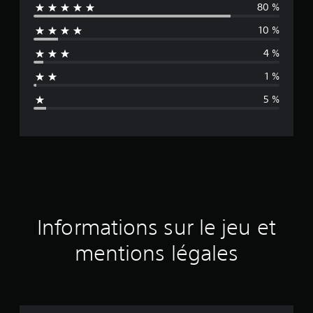
80 %
y
10 %
e
4 %
n
1 %
n
5 %
e
d
e
s
a
Informations sur le jeu et
v
mentions légales
i
s