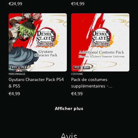
The Hinokami Chronicles
Yaiba- The Hinokami
€24,99
€14,99
PS4&PS5
Chronicles
PS5
PS4
PS5
PS4
PERSONNAGE
COSTUME
Gyutaro Character Pack PS4
Pack de costumes
& PS5
supplémentaires -
Uniformes d'été de
€4,99
€4,99
l'Académie Kimetsu
PS4&PS5
Afficher plus
Avis