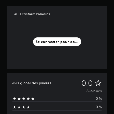
400 cristaux Paladins
Se connecter pour donner un avis
A
0.0
Avis global des joueurs
u
Aucun avis
0 %
c
0 %
u