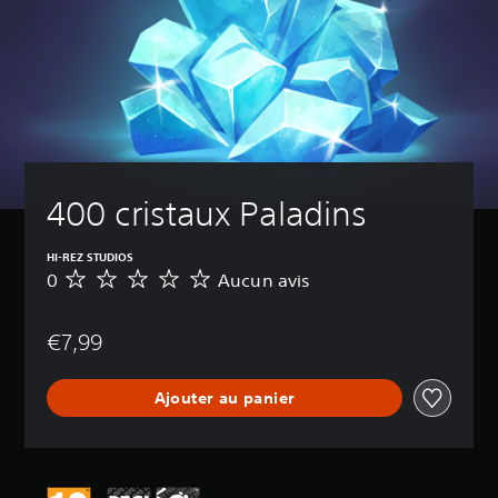
400 cristaux Paladins
HI-REZ STUDIOS
0
Aucun avis
A
u
c
€7,99
u
n
a
Ajouter au panier
v
i
s