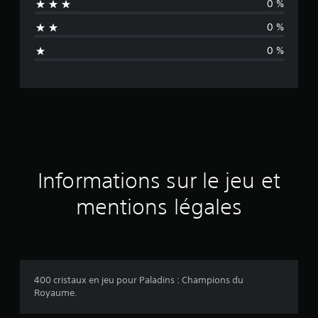
0 %
n
0 %
a
0 %
v
i
s
Informations sur le jeu et
mentions légales
400 cristaux en jeu pour Paladins : Champions du
Royaume.