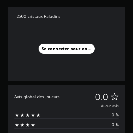
2500 cristaux Paladins
Se connecter pour donner un avis
A
0.0
Avis global des joueurs
u
Aucun avis
0 %
c
0 %
u