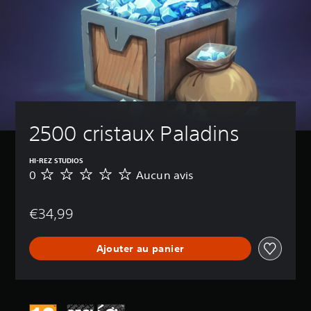
2500 cristaux Paladins
HI-REZ STUDIOS
0
Aucun avis
A
u
c
€34,99
u
n
a
Ajouter au panier
v
i
s