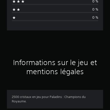
0 %
n
0 %
a
0 %
v
i
s
Informations sur le jeu et
mentions légales
2500 cristaux en jeu pour Paladins : Champions du
Royaume.