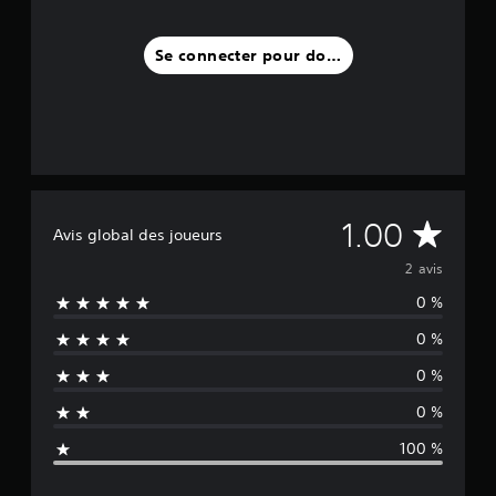
Se connecter pour donner un avis
M
1.00
Avis global des joueurs
o
2 avis
0 %
y
0 %
e
0 %
n
0 %
n
100 %
e