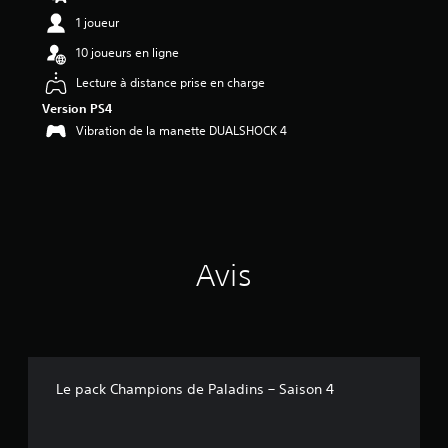
é
1 joueur
t
o
10 joueurs en ligne
i
Lecture à distance prise en charge
l
e
Version PS4
s
Vibration de la manette DUALSHOCK 4
u
r
5
(
2
a
v
Avis
i
s
)
Le pack Champions de Paladins – Saison 4