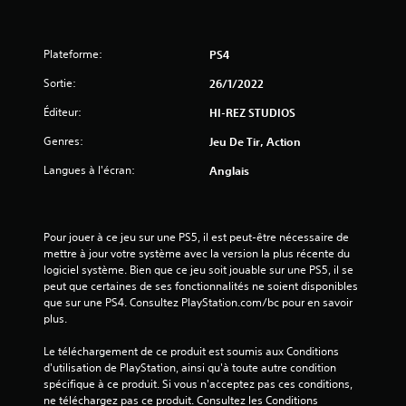
t
o
Plateforme:
PS4
i
Sortie:
26/1/2022
l
Éditeur:
HI-REZ STUDIOS
Genres:
e
Jeu De Tir, Action
Langues à l'écran:
Anglais
s
s
Pour jouer à ce jeu sur une PS5, il est peut-être nécessaire de 
u
mettre à jour votre système avec la version la plus récente du 
logiciel système. Bien que ce jeu soit jouable sur une PS5, il se 
r
peut que certaines de ses fonctionnalités ne soient disponibles 
que sur une PS4. Consultez PlayStation.com/bc pour en savoir 
5
plus.
(
Le téléchargement de ce produit est soumis aux Conditions 
d'utilisation de PlayStation, ainsi qu'à toute autre condition 
2
spécifique à ce produit. Si vous n'acceptez pas ces conditions, 
ne téléchargez pas ce produit. Consultez les Conditions 