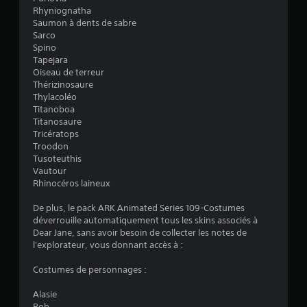
e
t
Rhyniognatha
n
s
Saumon à dents de sabre
t
u
Sarco
d
r
Spino
u
l
Tapejara
r
Oiseau de terreur
e
a
Thérizinosaure
s
n
Thylacoléo
t
t
Titanoboa
l
o
Titanosaure
e
u
Tricératops
g
c
Troodon
a
h
Tusoteuthis
m
e
Vautour
e
s
Rhinocéros laineux
p
l
V
De plus, le pack ARK Animated Series 109-Costumes
a
o
déverrouille automatiquement tous les skins associés à
y
u
Dear Jane, sans avoir besoin de collecter les notes de
o
s
l'explorateur, vous donnant accès à :
u
p
e
o
Costumes de personnages :
n
u
m
v
Alasie
o
e
Bob