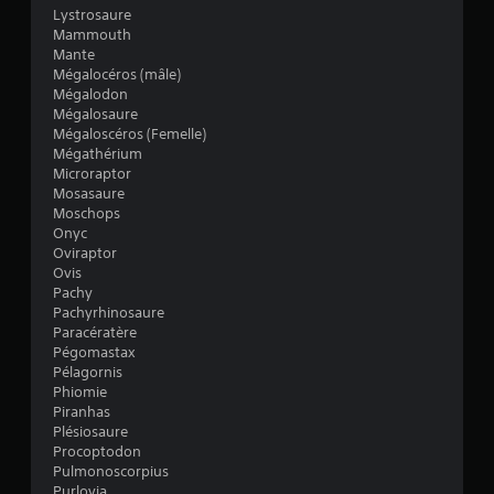
Lystrosaure
a
t
Mammouth
v
t
Mante
r
o
Mégalocéros (mâle)
e
i
Mégalodon
l
r
Mégalosaure
e
à
Mégaloscéros (Femelle)
j
a
Mégathérium
e
p
Microraptor
u
p
Mosasaure
e
Moschops
u
n
Onyc
y
p
Oviraptor
a
e
Ovis
u
r
Pachy
s
r
Pachyrhinosaure
e
a
Paracératère
à
p
Pégomastax
t
i
Pélagornis
o
d
Phiomie
u
Piranhas
e
t
Plésiosaure
m
m
Procoptodon
o
e
Pulmonoscorpius
m
n
Purlovia