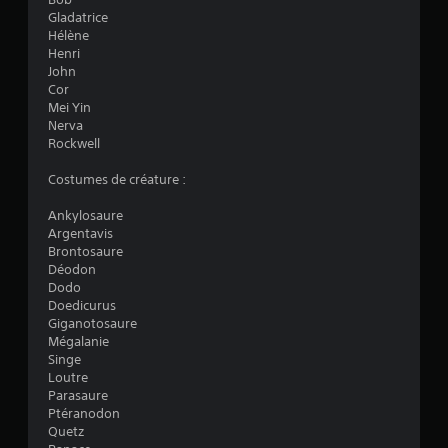
d
z
Gladatrice
e
j
Hélène
c
o
Henri
i
u
John
n
e
Cor
é
r
Mei Yin
m
a
Nerva
a
u
Rockwell
t
j
i
e
Costumes de créature :
q
u
u
e
Ankylosaure
e
t
Argentavis
(
n
Brontosaure
j
a
Déodon
e
v
Dodo
u
i
Doedicurus
h
g
Giganotosaure
o
u
Mégalanie
r
e
Singe
s
r
Loutre
l
d
Parasaure
i
a
Ptéranodon
g
n
Quetz
n
s