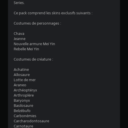
1
e
Series.
n
v
s
c
e
d
Ce pack comprend les skins exclusifs suivants :
i
r
u
p
s
a
j
Costumes de personnages :
a
e
e
u
r
v
u
Chava
x
l
à
Jeanne
d
e
t
i
Nouvelle armure Mei Yin
u
s
o
Rebelle Mei Yin
j
j
u
s
e
o
t
Costumes de créature :
u
y
m
)
s
s
o
Achatine
o
t
m
Allosaure
n
i
e
Lotte de mer
t
c
n
Araneo
s
k
t
Archéoptéryx
o
s
.
Arthroplère
u
v
Baryonyx
s
o
Basilosaure
M
-
u
Belzébufo
t
s
i
Carbonémies
i
s
s
Carcharodontosaure
t
o
e
Carnotaure
r
n