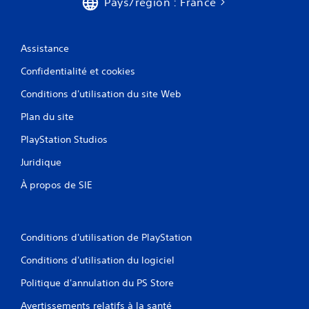
Pays/région : France
r
e
s
p
Assistance
e
c
Confidentialité et cookies
t
Conditions d'utilisation du site Web
e
r
Plan du site
u
n
PlayStation Studios
d
é
Juridique
l
a
À propos de SIE
i
i
m
p
Conditions d'utilisation de PlayStation
a
r
Conditions d'utilisation du logiciel
t
i
Politique d'annulation du PS Store
.
Avertissements relatifs à la santé