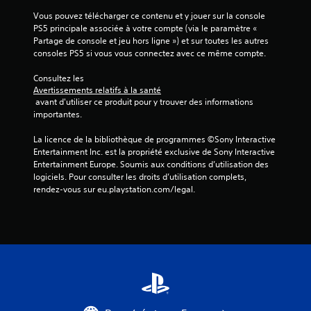
r
Vous pouvez télécharger ce contenu et y jouer sur la console 
a
PS5 principale associée à votre compte (via le paramètre « 
p
Partage de console et jeu hors ligne ») et sur toutes les autres 
i
consoles PS5 si vous vous connectez avec ce même compte.
d
e
Consultez les 
m
Avertissements relatifs à la santé
e
 avant d'utiliser ce produit pour y trouver des informations 
n
importantes.
t
s
La licence de la bibliothèque de programmes ©Sony Interactive 
u
Entertainment Inc. est la propriété exclusive de Sony Interactive 
r
Entertainment Europe. Soumis aux conditions d’utilisation des 
l
logiciels. Pour consulter les droits d’utilisation complets, 
e
rendez-vous sur eu.playstation.com/legal.
s
t
o
u
c
h
e
s
o
u