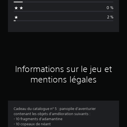
n
0 %
n
2 %
e
d
e
s
a
Informations sur le jeu et
v
mentions légales
i
s
Cadeau du catalogue n° 5 : panoplie d'aventurier
contenant les objets d'amélioration suivants :
:
- 10 fragments d'adamantine
- 10 copeaux de néant