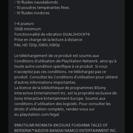
4
- 10 fluides nauséabonds
- 10 poudres tempérantes fines
.
- 10 fluides inodores
6
1-4 joueurs
13GB minimum
6
Fonctionnalité de vibration DUALSHOCK®4
Prise en charge de la lecture à distance
PAL HD 720p,1080i,1080p
é
Le téléchargement de ce produit est soumis aux
Conditions d'utilisation de PlayStation Network, ainsi qu'à
t
toute autre condition spécifique à ce produit. Si vous
n'acceptez pas ces conditions, ne téléchargez pas ce
o
produit. Consultez les Conditions d'utilisation pour obtenir
d'autres informations importantes.
La licence de la bibliothèque de programmes ©Sony
i
Interactive Entertainment Inc. est la propriété exclusive de
Sony Interactive Entertainment Europe. Soumis aux
l
conditions d’utilisation des logiciels. Pour consulter les
droits d’utilisation complets, rendez-vous sur
e
eu.playstation.com/legal.
s
©MUTSUMI INOMATA ©KOSUKE FUJISHIMA TALES OF
BERSERIA™&©2016 BANDAI NAMCO ENTERTAINMENT INC.