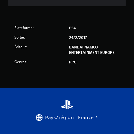
s
u
r
Plateforme:
PS4
5
Sortie:
24/2/2017
(
Éditeur:
BANDAI NAMCO
ENTERTAINMENT EUROPE
8
Genres:
RPG
6
9
a
v
Pays/région : France
i