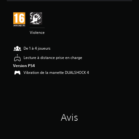
s
a
v
i
s
Violence
:
4
De 1 à 4 joueurs
.
6
Lecture à distance prise en charge
6
Version PS4
é
Vibration de la manette DUALSHOCK 4
t
o
i
l
e
s
s
Avis
u
r
5
(
8