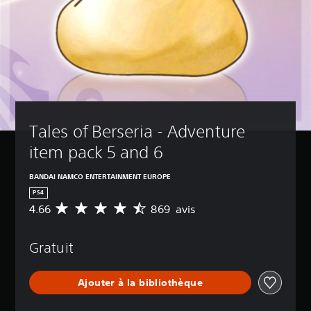
Tales of Berseria - Adventure 
item pack 5 and 6
BANDAI NAMCO ENTERTAINMENT EUROPE
PS4
4.66
869 avis
M
o
y
Gratuit
e
n
n
Ajouter à la bibliothèque
e
d
e