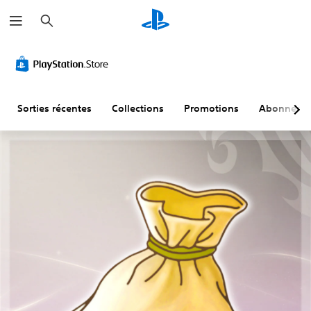
R
e
c
h
e
r
c
h
e
r
Sorties récentes
Collections
Promotions
Abonneme