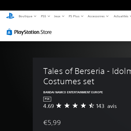
Boutique
PS5
Jeux
PS Plus
Accessoires
Actualités
Tales of Berseria - Ido
Costumes set
BANDAI NAMCO ENTERTAINMENT EUROPE
PS4
4.69
143 avis
M
o
y
€5,99
e
n