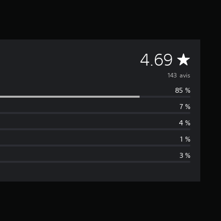
M
4.69
o
143 avis
85 %
y
7 %
e
4 %
n
1 %
3 %
n
e
d