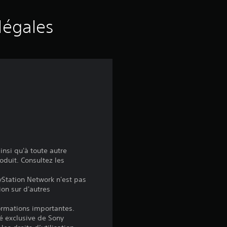
e
s
légales
a
v
i
s
:
insi qu'à toute autre
oduit. Consultez les
4
yStation Network n'est pas
ion sur d'autres
.
formations importantes.
6
é exclusive de Sony