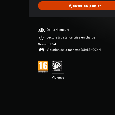
n
Ajouter au panier
e
d
e
s
a
De 1 à 4 joueurs
v
i
Lecture à distance prise en charge
s
Version PS4
Vibration de la manette DUALSHOCK 4
:
4
.
6
9
Violence
é
t
o
i
l
e
s
s