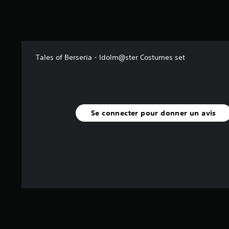
u
r
5
(
1
Tales of Berseria - Idolm@ster Costumes set
4
3
a
v
i
Se connecter pour donner un avis
s
)