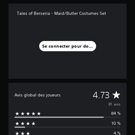
1
Tales of Berseria - Maid/Butler Costumes Set
a
v
i
s
)
Se connecter pour donner un avis
M
4.73
Avis global des joueurs
o
81 avis
84 %
y
10 %
e
4 %