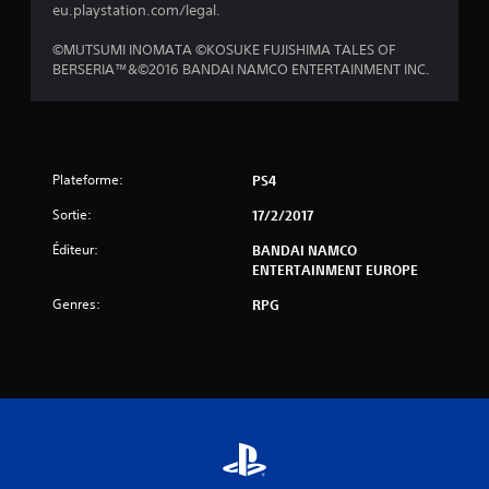
s
eu.playstation.com/legal.
u
©MUTSUMI INOMATA ©KOSUKE FUJISHIMA TALES OF
BERSERIA™&©2016 BANDAI NAMCO ENTERTAINMENT INC.
r
5
(
Plateforme:
PS4
8
Sortie:
17/2/2017
1
Éditeur:
BANDAI NAMCO
ENTERTAINMENT EUROPE
Genres:
RPG
a
v
i
s