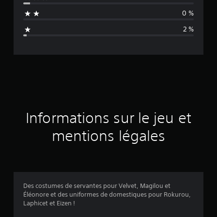
n
0 %
n
2 %
e
d
e
s
a
Informations sur le jeu et
v
mentions légales
i
s
Des costumes de servantes pour Velvet, Magilou et
Éléonore et des uniformes de domestiques pour Rokurou,
:
Laphicet et Eizen !