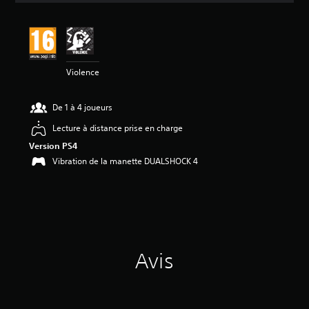
s
a
v
i
s
Violence
:
4
De 1 à 4 joueurs
.
7
Lecture à distance prise en charge
3
Version PS4
é
Vibration de la manette DUALSHOCK 4
t
o
i
l
e
s
s
Avis
u
r
5
(
8