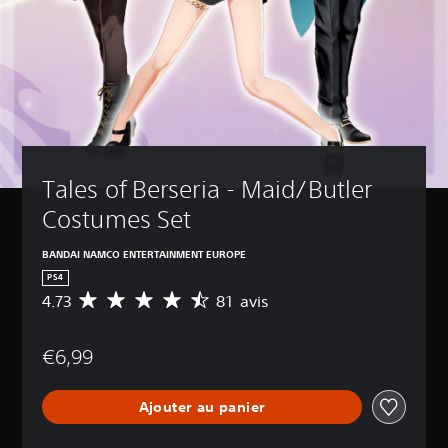
Tales of Berseria - Maid/Butler 
Costumes Set
BANDAI NAMCO ENTERTAINMENT EUROPE
PS4
4.73
81 avis
M
o
y
€6,99
e
n
n
Ajouter au panier
e
d
e