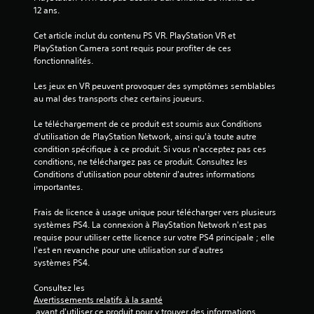
s
12 ans.
u
Cet article inclut du contenu PS VR. PlayStation VR et 
PlayStation Camera sont requis pour profiter de ces 
r
fonctionnalités.
5
Les jeux en VR peuvent provoquer des symptômes semblables 
au mal des transports chez certains joueurs.
(
Le téléchargement de ce produit est soumis aux Conditions 
1
d'utilisation de PlayStation Network, ainsi qu'à toute autre 
condition spécifique à ce produit. Si vous n'acceptez pas ces 
0
conditions, ne téléchargez pas ce produit. Consultez les 
Conditions d'utilisation pour obtenir d'autres informations 
6
importantes.
Frais de licence à usage unique pour télécharger vers plusieurs 
systèmes PS4. La connexion à PlayStation Network n'est pas 
a
requise pour utiliser cette licence sur votre PS4 principale ; elle 
l'est en revanche pour une utilisation sur d'autres 
v
systèmes PS4.
i
Consultez les 
Avertissements relatifs à la santé
 avant d'utiliser ce produit pour y trouver des informations 