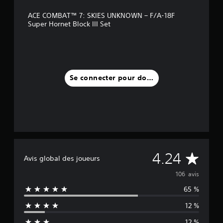
ACE COMBAT™ 7: SKIES UNKNOWN – F/A-18F
Super Hornet Block III Set
Se connecter pour donner un avis
M
4.24
Avis global des joueurs
o
106 avis
65 %
y
12 %
e
12 %