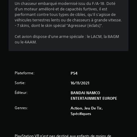
4
Un chasseur embarqué modernisé issu du F/A-18. Doté
d'un moteur amélioré et de capacités furtives, il est
.
performant contre tous types de cibles, qu'il s'agisse de
véhicules terrestres lents ou de chasseurs à grande vitesse.
2
- 7 skins, dont le skin spécial "Agresseur (éclats)".
4
Cet avion dispose d'une arme spéciale : le LACM, la 8AGM
ou le 4AAM.
é
t
Plateforme:
PS4
o
Sortie:
16/11/2021
i
Éditeur:
BANDAI NAMCO
ENTERTAINMENT EUROPE
l
Genres:
Action, Jeu De Tir,
Spécifiques
e
s
PlayStation VR n'est pas destiné aux enfants de moins de 