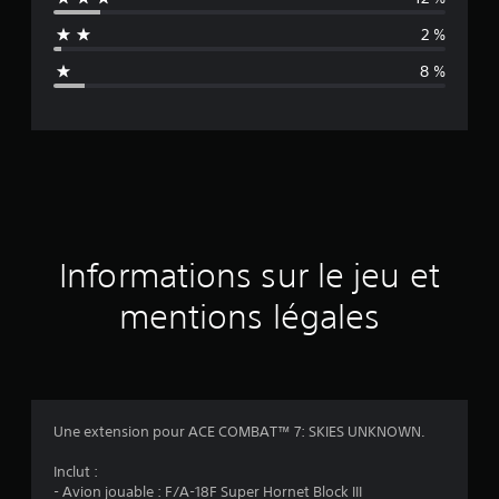
n
2 %
n
8 %
e
d
e
s
a
Informations sur le jeu et
v
mentions légales
i
s
Une extension pour ACE COMBAT™ 7: SKIES UNKNOWN.
:
Inclut :
- Avion jouable : F/A-18F Super Hornet Block III