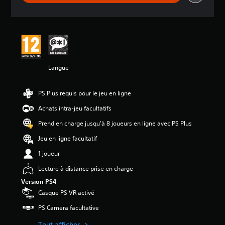
d
e
s
a
v
i
s
Langue
:
4
PS Plus requis pour le jeu en ligne
.
2
Achats intra-jeu facultatifs
4
Prend en charge jusqu'à 8 joueurs en ligne avec PS Plus
é
Jeu en ligne facultatif
t
o
1 joueur
i
l
Lecture à distance prise en charge
e
Version PS4
s
Casque PS VR activé
s
u
PS Camera facultative
r
5
Tout afficher