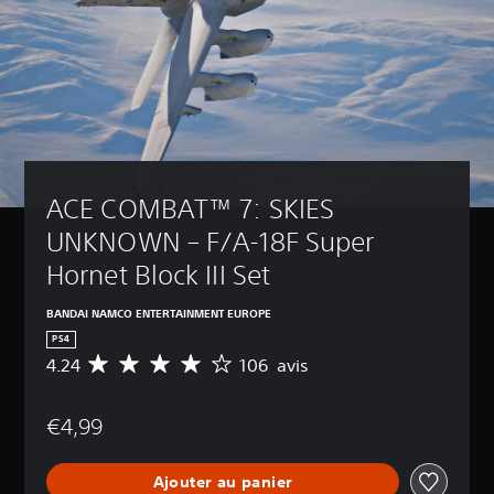
ACE COMBAT™ 7: SKIES 
UNKNOWN – F/A-18F Super 
Hornet Block III Set
BANDAI NAMCO ENTERTAINMENT EUROPE
PS4
4.24
106 avis
M
o
y
€4,99
e
n
n
Ajouter au panier
e