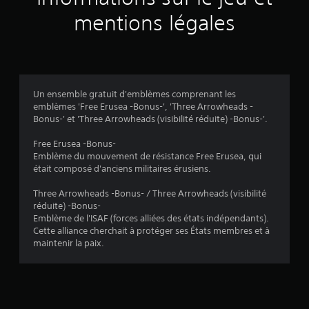
v
mentions légales
i
s
Un ensemble gratuit d'emblèmes comprenant les
emblèmes 'Free Erusea -Bonus-', 'Three Arrowheads -
:
Bonus-' et 'Three Arrowheads (visibilité réduite) -Bonus-'.
4
Free Erusea -Bonus-
Emblème du mouvement de résistance Free Erusea, qui
.
était composé d'anciens militaires érusiens.
3
Three Arrowheads -Bonus- / Three Arrowheads (visibilité
réduite) -Bonus-
6
Emblème de l'ISAF (forces alliées des états indépendants).
Cette alliance cherchait à protéger ses États membres et à
maintenir la paix.
é
t