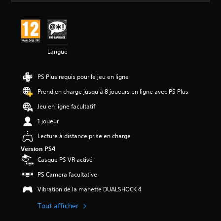
s
a
v
i
s
Langue
:
4
PS Plus requis pour le jeu en ligne
.
3
Prend en charge jusqu'à 8 joueurs en ligne avec PS Plus
6
Jeu en ligne facultatif
é
1 joueur
t
o
Lecture à distance prise en charge
i
Version PS4
l
e
Casque PS VR activé
s
PS Camera facultative
s
u
Vibration de la manette DUALSHOCK 4
r
5
Tout afficher
(
3