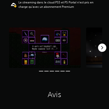
Le streaming dans le cloud PS5 et PS Portal n'est pris en
9
charge qu'avec un abonnement Premium
4
é
t
o
i
l
e
s
s
u
r
5
(
3
1
1
a
v
Avis
i
s
)