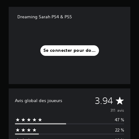
Dreaming Sarah PS4 & PS5
Se connecter pour donner un avis
M
3.94
Avis global des joueurs
o
311 avis
47 %
y
22 %
e