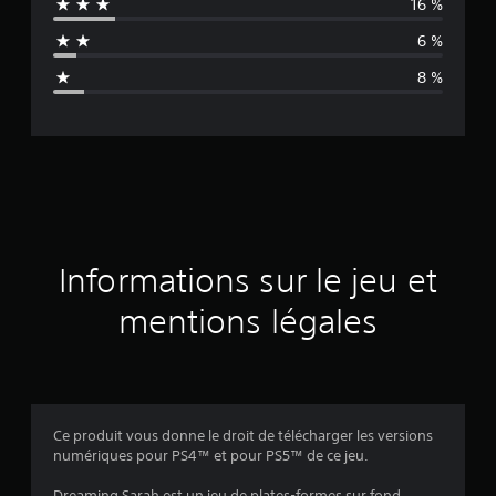
16 %
n
6 %
n
8 %
e
d
e
s
a
Informations sur le jeu et
v
mentions légales
i
s
Ce produit vous donne le droit de télécharger les versions
numériques pour PS4™ et pour PS5™ de ce jeu.
:
Dreaming Sarah est un jeu de plates-formes sur fond