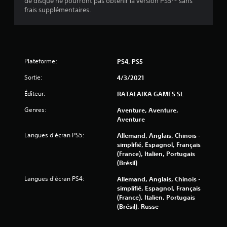
de disque ne pourront pas obtenir la version PS5™ sans
s
frais supplémentaires.
u
r
5
Plateforme:
PS4, PS5
Sortie:
4/3/2021
(
Éditeur:
RATALAIKA GAMES SL
3
Genres:
Aventure, Aventure,
1
Aventure
1
Langues d'écran PS5:
Allemand, Anglais, Chinois -
simplifié, Espagnol, Français
(France), Italien, Portugais
(Brésil)
a
Langues d'écran PS4:
Allemand, Anglais, Chinois -
simplifié, Espagnol, Français
v
(France), Italien, Portugais
(Brésil), Russe
i