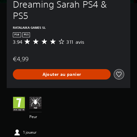
Dreaming Sarah PS4 & 
PS5
RATALAIKA GAMES SL
PS4
PS5
3.94
311 avis
M
o
y
€4,99
e
n
n
Ajouter au panier
e
d
e
s
a
v
i
s
Peur
:
3
1 joueur
.