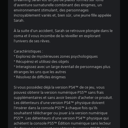
3
d'aventure surnaturelle combinant des énigmes, un
environnement stimulant, des personnages
.
incroyablement variés et, bien sûr, une jeune fille appelée
Sarah.
9
À la suite d'un accident, Sarah se retrouve plongée dans le
4
coma et il vous incombe de la réveiller en explorant
l'univers de ses rêves.
Caractéristiques :
é
* Explorez de mystérieuses zones psychologiques
* Récupérez et utilisez des objets
t
* Interagissez avec un large éventail de personnages plus
étranges les uns que les autres
o
* Résolvez de difficiles énigmes
Si vous possédez déjà la version PS4™ de ce jeu, vous
i
pouvez obtenir la version numérique PS5™ sans frais
supplémentaires et sans avoir besoin d'acheter ce produit.
l
Les détenteurs d'une version PS4™ physique doivent
l'insérer dans la console PS5™ à chaque fois qu'ils
e
souhaitent télécharger ou jouer à la version numérique
PS5™. Les détenteurs d'une version PS4™ physique qui
s
achètent la console PS5™ Édition numérique sans lecteur