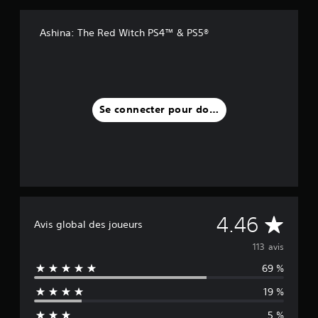
Ashina: The Red Witch PS4™ & PS5®
Se connecter pour donner un avis
M
4.46
Avis global des joueurs
o
113 avis
69 %
y
19 %
e
5 %