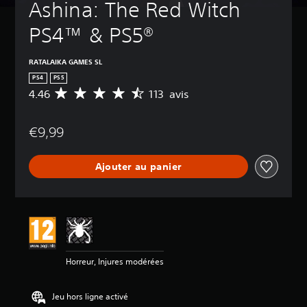
Ashina: The Red Witch 
PS4™ & PS5®
RATALAIKA GAMES SL
PS4
PS5
4.46
113 avis
M
o
y
€9,99
e
n
n
Ajouter au panier
e
d
e
s
a
v
i
s
Horreur, Injures modérées
:
4
Jeu hors ligne activé
.