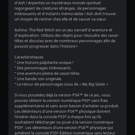
4
d’Ash ! Arpentez un mystérieux monde spirituel
regorgeant de créatures étranges, de personnages
.
intéressants et d’instants mémorables ! Ash doit trouver
un moyen de rentrer chez elle et de sauver sa sœur.
4
Ashina: The Red Witch est un jeu narratif d’aventure et
6
d’exploration. Utilisez des objets pour résoudre des casse-
têtes et discutez avec de nombreux personnages afin de
pouvoir progresser dans l’histoire !
é
Caractéristiques
* Une histoire palpitante unique !
t
* Des personnages intéressants
* Une aventure pleine de casse-têtes
o
* Une bande-son originale
* Le retour de personnages issus de « My Big Sister »
i
Si vous possédez déjà la version PS4™ de ce jeu, vous
pouvez obtenir la version numérique PS5® sans frais
l
supplémentaires et sans avoir besoin d'acheter ce produit.
Les détenteurs d'une version PS4™ physique doivent
e
l'insérer dans la console PS5® à chaque fois qu'ils
souhaitent télécharger ou jouer à la version numérique
s
PS5®. Les détenteurs d'une version PS4™ physique qui
achètent la console PS5® Édition numérique sans lecteur