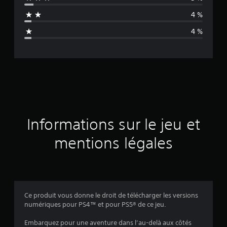
n
4 %
n
4 %
e
d
e
s
a
Informations sur le jeu et
v
mentions légales
i
s
Ce produit vous donne le droit de télécharger les versions
numériques pour PS4™ et pour PS5® de ce jeu.
:
Embarquez pour une aventure dans l’au-delà aux côtés