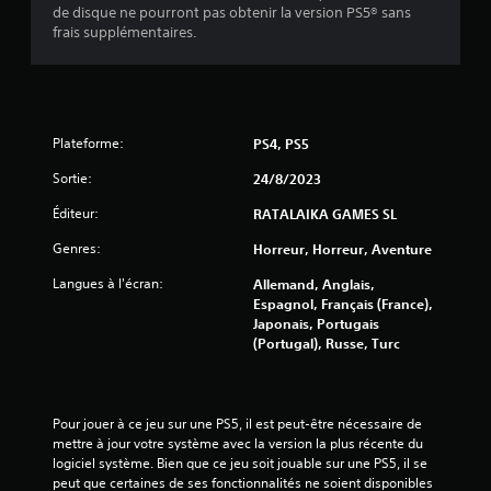
s
de disque ne pourront pas obtenir la version PS5® sans
frais supplémentaires.
u
r
5
Plateforme:
PS4, PS5
(
Sortie:
24/8/2023
1
Éditeur:
RATALAIKA GAMES SL
1
Genres:
Horreur, Horreur, Aventure
3
Langues à l'écran:
Allemand, Anglais,
Espagnol, Français (France),
Japonais, Portugais
(Portugal), Russe, Turc
a
v
Pour jouer à ce jeu sur une PS5, il est peut-être nécessaire de 
mettre à jour votre système avec la version la plus récente du 
i
logiciel système. Bien que ce jeu soit jouable sur une PS5, il se 
peut que certaines de ses fonctionnalités ne soient disponibles 