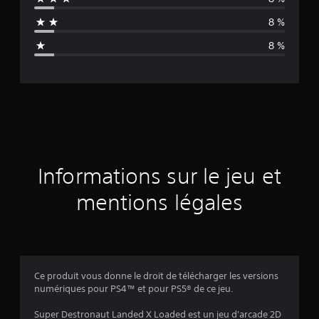
n
8 %
n
8 %
e
d
e
s
a
Informations sur le jeu et
v
mentions légales
i
s
Ce produit vous donne le droit de télécharger les versions
numériques pour PS4™ et pour PS5® de ce jeu.
:
Super Destronaut Landed X Loaded est un jeu d'arcade 2D