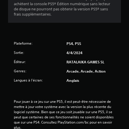
s
achètent la console PS5® Édition numérique sans lecteur
de disque ne pourront pas obtenir la version PS5® sans
u
frais supplémentaires.
r
5
(
Plateforme:
PS4, PS5
Sortie:
4/4/2024
3
Éditeur:
RATALAIKA GAMES SL
7
Genres:
Arcade, Arcade, Action
Langues à l'écran:
Anglais
a
v
Pour jouer à ce jeu sur une PS5, il est peut-être nécessaire de 
i
mettre à jour votre système avec la version la plus récente du 
logiciel système. Bien que ce jeu soit jouable sur une PS5, il se 
peut que certaines de ses fonctionnalités ne soient disponibles 
s
que sur une PS4. Consultez PlayStation.com/bc pour en savoir 
plus.