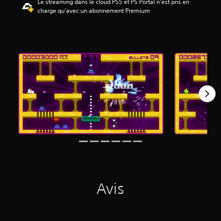
Le streaming dans le cloud PS5 et PS Portal n'est pris en
2
charge qu'avec un abonnement Premium
é
t
o
i
l
e
s
s
u
r
5
(
3
7
a
v
i
Avis
s
)