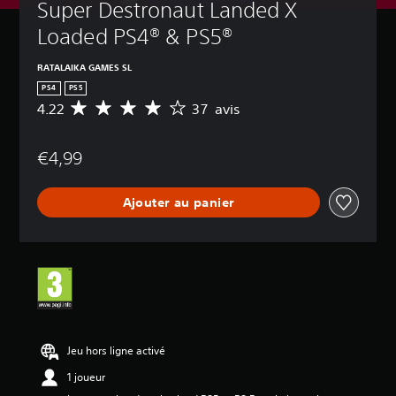
Super Destronaut Landed X 
Loaded PS4® & PS5®
RATALAIKA GAMES SL
PS4
PS5
4.22
37 avis
M
o
y
€4,99
e
n
n
Ajouter au panier
e
d
e
s
a
v
i
s
:
Jeu hors ligne activé
4
1 joueur
.
2