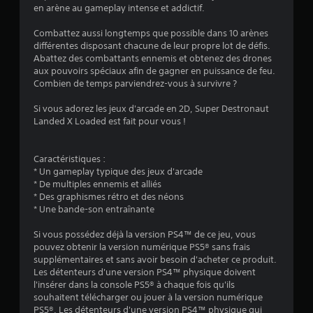
4
en arène au gameplay intense et addictif.
.
Combattez aussi longtemps que possible dans 10 arènes
différentes disposant chacune de leur propre lot de défis.
2
Abattez des combattants ennemis et obtenez des drones
aux pouvoirs spéciaux afin de gagner en puissance de feu.
2
Combien de temps parviendrez-vous à survivre ?
Si vous adorez les jeux d'arcade en 2D, Super Destronaut
Landed X Loaded est fait pour vous !
é
t
Caractéristiques :
* Un gameplay typique des jeux d'arcade
o
* De multiples ennemis et alliés
* Des graphismes rétro et des néons
* Une bande-son entraînante
i
Si vous possédez déjà la version PS4™ de ce jeu, vous
l
pouvez obtenir la version numérique PS5® sans frais
supplémentaires et sans avoir besoin d'acheter ce produit.
e
Les détenteurs d'une version PS4™ physique doivent
l'insérer dans la console PS5® à chaque fois qu'ils
s
souhaitent télécharger ou jouer à la version numérique
PS5®. Les détenteurs d'une version PS4™ physique qui