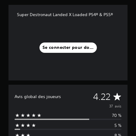
Super Destronaut Landed X Loaded PS4® & PS5®
Se connecter pour donner un avis
M
4.22
Avis global des joueurs
o
37 avis
70 %
y
5 %
e
8 %