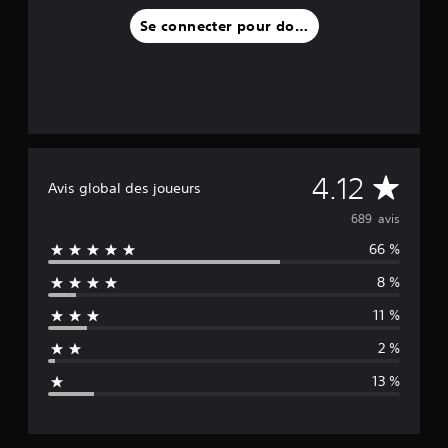
a
Se connecter pour donner un avis
v
i
s
)
M
4.12
Avis global des joueurs
o
689 avis
66 %
y
8 %
e
11 %
n
2 %
n
13 %
e
d