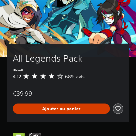
All Legends Pack
Ubisoft
4.12
689 avis
M
o
y
€39,99
e
n
n
Ajouter au panier
e
d
e
s
a