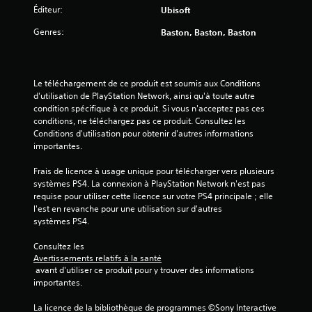
Éditeur:
Ubisoft
Genres:
Baston, Baston, Baston
é
t
Le téléchargement de ce produit est soumis aux Conditions 
o
d'utilisation de PlayStation Network, ainsi qu'à toute autre 
condition spécifique à ce produit. Si vous n'acceptez pas ces 
i
conditions, ne téléchargez pas ce produit. Consultez les 
Conditions d'utilisation pour obtenir d'autres informations 
l
importantes.
e
Frais de licence à usage unique pour télécharger vers plusieurs 
systèmes PS4. La connexion à PlayStation Network n'est pas 
s
requise pour utiliser cette licence sur votre PS4 principale ; elle 
l'est en revanche pour une utilisation sur d'autres 
s
systèmes PS4.
Consultez les 
u
Avertissements relatifs à la santé
 avant d'utiliser ce produit pour y trouver des informations 
r
importantes.
5
La licence de la bibliothèque de programmes ©Sony Interactive 