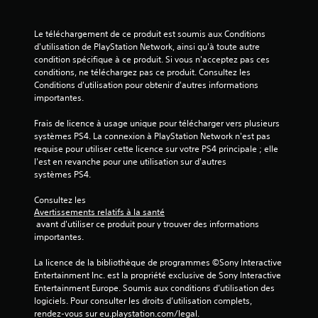
o
Le téléchargement de ce produit est soumis aux Conditions 
i
d'utilisation de PlayStation Network, ainsi qu'à toute autre 
condition spécifique à ce produit. Si vous n'acceptez pas ces 
l
conditions, ne téléchargez pas ce produit. Consultez les 
Conditions d'utilisation pour obtenir d'autres informations 
e
importantes.
s
Frais de licence à usage unique pour télécharger vers plusieurs 
systèmes PS4. La connexion à PlayStation Network n'est pas 
s
requise pour utiliser cette licence sur votre PS4 principale ; elle 
l'est en revanche pour une utilisation sur d'autres 
u
systèmes PS4.
r
Consultez les 
Avertissements relatifs à la santé
 avant d'utiliser ce produit pour y trouver des informations 
5
importantes.
(
La licence de la bibliothèque de programmes ©Sony Interactive 
Entertainment Inc. est la propriété exclusive de Sony Interactive 
2
Entertainment Europe. Soumis aux conditions d’utilisation des 
logiciels. Pour consulter les droits d’utilisation complets, 
rendez-vous sur eu.playstation.com/legal.