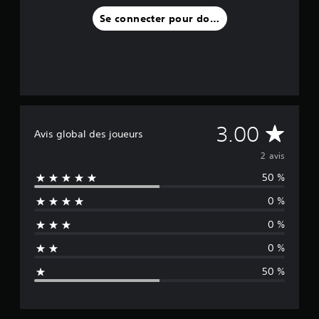
)
Se connecter pour donner un avis
M
3.00
Avis global des joueurs
o
2 avis
50 %
y
0 %
e
0 %
n
0 %
n
50 %
e
d