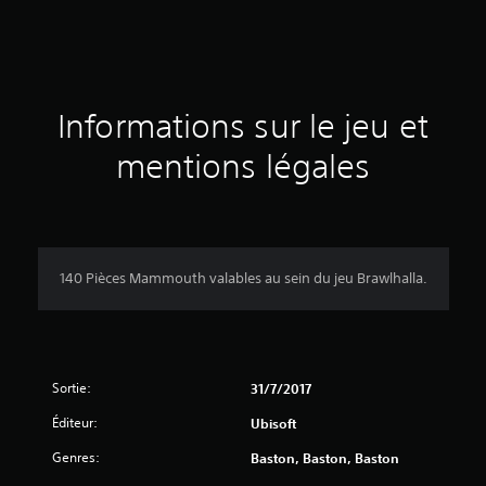
e
s
a
Informations sur le jeu et
v
mentions légales
i
s
140 Pièces Mammouth valables au sein du jeu Brawlhalla.
:
3
Sortie:
31/7/2017
Éditeur:
Ubisoft
é
Genres:
Baston, Baston, Baston
t