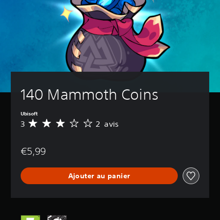
140 Mammoth Coins
Ubisoft
3
2 avis
M
o
y
€5,99
e
n
n
Ajouter au panier
e
d
e
s
a