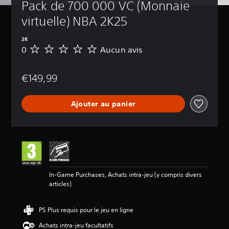
Pack de 700 000 VC (Monnaie 
virtuelle) NBA 2K25
2K
0
Aucun avis
A
u
c
€149,99
u
n
a
Ajouter au panier
v
i
s
In-Game Purchases, Achats intra-jeu (y compris divers
articles)
PS Plus requis pour le jeu en ligne
Achats intra-jeu facultatifs