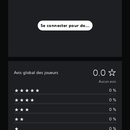
Se connecter pour donner un avis
A
0.0
Avis global des joueurs
u
Aucun avis
0 %
c
0 %
u
0 %
n
0 %
a
0 %