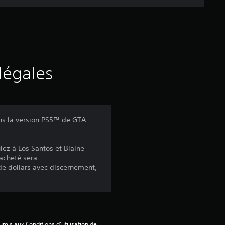
e
d
e
s
légales
a
v
ns la version PS5™ de GTA
i
lez à Los Santos et Blaine
s
 acheté sera
e dollars avec discernement,
:
4
mis aux Conditions d'utilisation de 