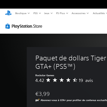
Boutique
PS5
Jeux
PS Plus
Accessoires
Actualités
Paquet de dollars Tiger
GTA+ (PS5™)
Rockstar Games
4.42
19 avis
M
o
y
€3,99
e
n
Abonnez-vous à GTA+ pour profiter de contenus exclusif
n