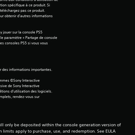
tion spécifique à ce produit. Si 
.
téléchargez pas ce produit. 
our obtenir d'autres informations 
4
2
 jouer sur la console PS5 
 le paramètre « Partage de console 
tres consoles PS5 si vous vous 
é
t
ver des informations importantes.
ammes ©Sony Interactive 
o
sive de Sony Interactive 
ons d’utilisation des logiciels. 
i
omplets, rendez-vous sur 
l
e
l only be deposited within the console generation version of
in limits apply to purchase, use, and redemption. See EULA