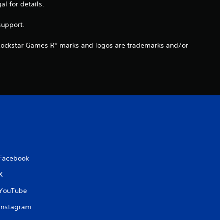
s
 for details.
s
support.
u
 Rockstar Games R* marks and logos are trademarks and/or
r
5
(
1
9
Facebook
X
a
YouTube
v
Instagram