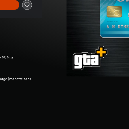
c PS Plus
charge (manette sans
e