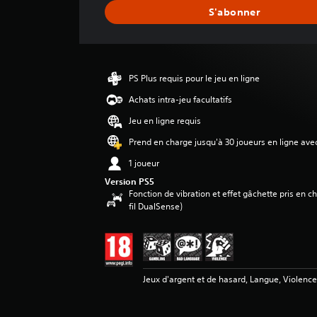
e
S'abonner
d
e
s
a
v
PS Plus requis pour le jeu en ligne
i
s
Achats intra-jeu facultatifs
Jeu en ligne requis
:
4
Prend en charge jusqu'à 30 joueurs en ligne ave
.
1 joueur
4
2
Version PS5
Fonction de vibration et effet gâchette pris en 
é
fil DualSense)
t
o
i
l
e
Jeux d'argent et de hasard, Langue, Violenc
s
s
u