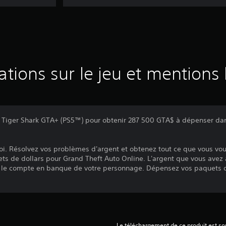
ations sur le jeu et mentions 
s Tiger Shark GTA+ (PS5™) pour obtenir 287 500 GTA$ à dépenser da
t roi. Résolvez vos problèmes d'argent et obtenez tout ce que vous vou
ts de dollars pour Grand Theft Auto Online. L'argent que vous avez
 le compte en banque de votre personnage. Dépensez vos paquets d
Le téléchargement de ce produit est sou