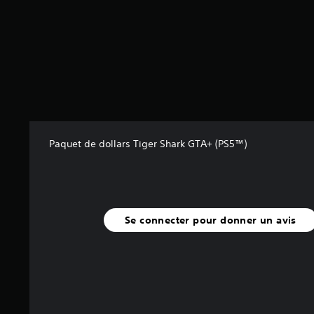
r
5
(
1
9
a
v
i
s
)
Paquet de dollars Tiger Shark GTA+ (PS5™)
Se connecter pour donner un avis