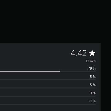
M
4.42
o
19 avis
79 %
y
5 %
e
5 %
n
0 %
11 %
n