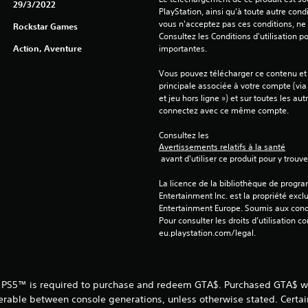
29/3/2022
PlayStation, ainsi qu'à toute autre condi
vous n'acceptez pas ces conditions, ne 
Rockstar Games
Consultez les Conditions d'utilisation p
Action, Aventure
importantes.
Vous pouvez télécharger ce contenu et y
principale associée à votre compte (via
et jeu hors ligne ») et sur toutes les au
connectez avec ce même compte.
Consultez les 
Avertissements relatifs à la santé
 avant d'utiliser ce produit pour y trou
La licence de la bibliothèque de progr
Entertainment Inc. est la propriété exclu
Entertainment Europe. Soumis aux conditi
Pour consulter les droits d’utilisation c
eu.playstation.com/legal.
 PS5™ is required to purchase and redeem GTA$. Purchased GTA$ wil
erable between console generations, unless otherwise stated. Certa